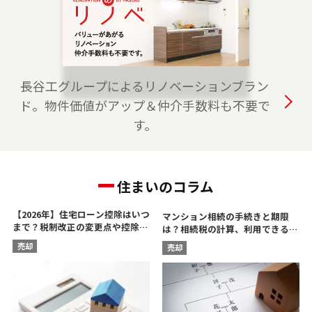
は、是非ご相談ください。 フリーダイアル
（0120-315-875）よりお気軽にどうぞ！
2023-04-01
おおたかの森プロジェクトチームを開設しまし
長谷工グループによるリノベーションブラン
た。 つくばエクスプレス線・JR武蔵野線の流山
ド。物件価値がアップ＆仲介手数料も不要で
市、柏市、野田市、つくば市、守谷市でお住ま
す。
いのご売却、 ご購入をご検討の方は、是非ご相
談ください。 フリーダイアル（0120-875-117）
よりお気軽にどうぞ！
住まいのコラム
【2026年】住宅ローン控除はいつ
マンション相続の手続きと期限
まで？税制改正の変更点や控除額
は？相続税の計算、利用できる控
を解説
除を解説
売却
売却