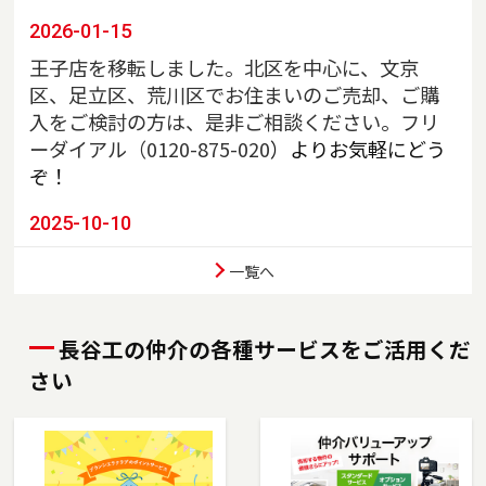
2026-01-15
王子店を移転しました。北区を中心に、文京
区、足立区、荒川区でお住まいのご売却、ご購
入をご検討の方は、是非ご相談ください。フリ
ーダイアル（
0120-875-020
）よりお気軽にどう
ぞ！
2025-10-10
川口店を移転しました。埼玉県川口市、戸田
一覧へ
市、蕨市、さいたま市南区でお住まいのご売
却、ご購入をご検討の方は、是非ご相談くださ
い。フリーダイアル（0120-85-8951）よりお気
長谷工の仲介の各種サービスをご活用くだ
軽にどうぞ！
さい
2025-07-03
東陽町店を移転しました。江東区、墨田区（一
部）でお住まいのご売却、ご購入をご検討の方