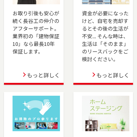
川区・稲毛区・若葉区・緑区・美浜区）、佐倉
市、四街道市でお住まいのご売却、ご購入をご
お取り引後も安心が
資金が必要になった
検討の方は、是非ご相談ください。フリーダイ
続く長谷工の仲介の
けど、自宅を売却す
アル（0120-8750-86）よりお気軽にどうぞ！
アフターサポート。
るとその後の生活が
業界初の「建物保証
不安... そんな時は、
2024-04-01
10」なら最長10年
生活は「そのまま」
おおたかの森店オープン！不動産の売却も購入
保証します。
のリースバックをご
も、長谷工の仲介にお任せください！ 豊富な実
検討ください。
績と市場分析で最適な売却戦略を提供し、理想
の物件購入もサポートします。安心のサポート
もっと詳しく
もっと詳しく
で、スムーズな取引を実現します。
2024-04-01
上大岡店をオープンしました。横浜市金沢区、
港南区・南区・磯子区（一部）、横須賀市、三
浦市でお住まいのご売却、 ご購入をご検討の方
は、是非ご相談ください。 フリーダイアル
（0120-275-875）よりお気軽にどうぞ！