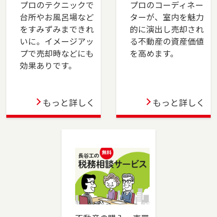
プロのテクニックで
プロのコーディネー
台所やお風呂場など
ターが、室内を魅力
2023-12-21
をすみずみまできれ
的に演出し売却され
川崎店を移転しました。川崎市（川崎区・幸
いに。イメージアッ
る不動産の資産価値
区）、横浜市（鶴見区・港北区）でお住まいの
プで売却時などにも
を高めます。
ご売却、ご購入をご検討の方は、是非ご相談く
効果ありです。
ださい。フリーダイアル（0120-194-845）より
お気軽にどうぞ！
もっと詳しく
もっと詳しく
2023-10-06
成増店を移転しました。板橋区（一部）・練馬
区（一部）・和光市・志木市・新座市・ふじみ
野市・富士見市・川越市でお住まいのご売却、
ご購入をご検討の方は、是非ご相談ください。
フリーダイアル（0120-875-834）よりお気軽に
どうぞ！
2023-06-02
蒲田店を移転しました。大田区でお住まいのご