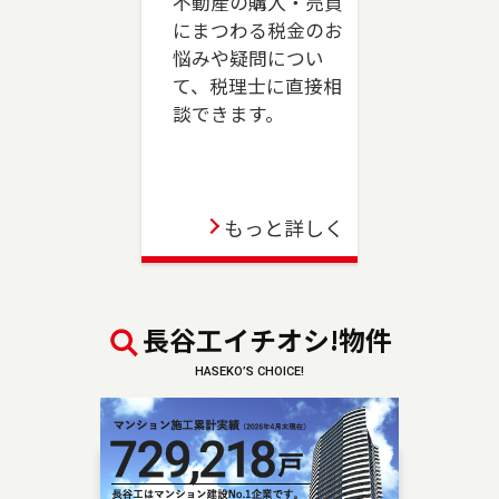
不動産の購入・売買
売却、ご購入をご検討の方は、是非ご相談くだ
にまつわる税金のお
さい。フリーダイアル（0120-039-845）よりお
悩みや疑問につい
気軽にどうぞ！
て、税理士に直接相
談できます。
2023-06-01
駒沢店が移転のうえ、三軒茶屋店としてオープン
しました。世田谷区、目黒区（一部）、狛江市
のお住まいのご売却、 ご購入をご検討の方は、
もっと詳しく
是非ご相談ください。 フリーダイアル（0120-
875-845）よりお気軽にどうぞ！
2023-04-06
長谷工イチオシ!物件
板橋店が移転のうえ、池袋センターとしてオープ
HASEKO’S CHOICE!
ンしました。豊島区・板橋区・文京区のお住ま
いのご売却、 ご購入をご検討の方は、是非ご相
談ください。 フリーダイアル（0120-875-101）
よりお気軽にどうぞ！