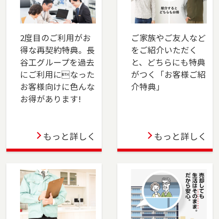
2025-04-01
本社営業センター新宿チームを開設しました。
新宿区でお住まいのご売却、 ご購入をご検討の
2度目のご利用がお
ご家族やご友人など
方は、是非ご相談ください。 フリーダイアル
得な再契約特典。長
をご紹介いただく
（0120-106-875）よりお気軽にどうぞ！
谷工グループを過去
と、どちらにも特典
にご利用になった
がつく「お客様ご紹
2025-03-31
お客様向けに色んな
介特典」
お得があります!
この度、東戸塚店は3月31日をもって閉店する運
びとなりました。横浜市保土ケ谷区、旭区のお
問い合わせは横浜センター（0120-875-458）
もっと詳しく
もっと詳しく
へ・戸塚区、瀬谷区、泉区のお問い合わせは湘
南営業センター（0120-875-051）へご連絡くだ
さい。これまでのご支援に深く感謝申し上げま
す。
2024-04-05
千葉店を移転しました。千葉市（中央区・花見