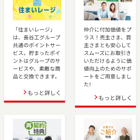
は、是非ご相談ください。フリーダイアル
（0120-14-8750）よりお気軽にどうぞ！
2025-06-01
「住まいレージ」
仲介に付加価値をプ
は、長谷工グループ
ラス！売主さま、買
本社営業センター新宿チームが正式に店舗として
共通のポイントサー
主さまとも安心して
オープンしました。新宿区でお住まいのご売
ビス。貯まったポイ
スムーズにお取引き
却、 ご購入をご検討の方は、是非ご相談くださ
ントはグループのサ
いただけるように価
い。 フリーダイアル（0120-106-875）よりお気
ービスや、素敵な商
値向上のためのサポ
軽にどうぞ！
品と交換できます。
ートをご用意しまし
た!
2025-04-24
もっと詳しく
もっと詳しく
多摩センター店を移転しました。多摩市・八王
子市・町田市・稲城市・相模原市でお住まいの
ご売却、ご購入をご検討の方は、是非ご相談く
ださい。フリーダイアル（0120-552-875）より
お気軽にどうぞ！