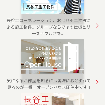
2023-04-01
白金高輪センターをオープンしました。港区・
渋谷区・目黒区でお住まいのご売却、 ご購入を
長谷工コーポレーション、および不二建設に
ご検討の方は、是非ご相談ください。 フリーダ
よる施工物件。グループならではの仕様とリ
イアル（0120-875-170）よりお気軽にどうぞ！
ーズナブルさを。
2023-04-01
練馬店をオープンしました。練馬区、西東京
市・東久留米市・清瀬市（一部）でお住まいの
ご売却、 ご購入をご検討の方は、是非ご相談く
ださい。 フリーダイアル（0120-228-875）より
お気軽にどうぞ！
気になるお部屋を知るには実際におとずれて
2023-04-01
見るのが一番。オープンハウス開催中です!!
上野センターをオープンしました。台東区全
域、葛飾区・荒川区・千代田区・文京区（一
部）でお住まいのご売却、 ご購入をご検討の方