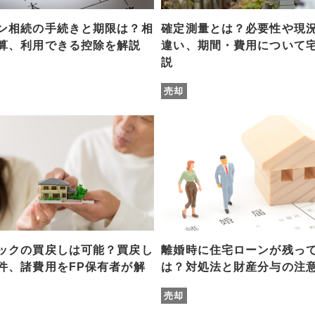
ン相続の手続きと期限は？相
確定測量とは？必要性や現
算、利用できる控除を解説
違い、期間・費用について
説
売却
ックの買戻しは可能？買戻し
離婚時に住宅ローンが残っ
件、諸費用をFP保有者が解
は？対処法と財産分与の注
売却