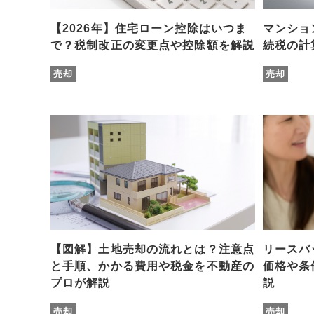
【2026年】住宅ローン控除はいつま
マンショ
で？税制改正の変更点や控除額を解説
続税の計
売却
売却
【図解】土地売却の流れとは？注意点
リースバ
と手順、かかる費用や税金を不動産の
価格や条
プロが解説
説
売却
売却