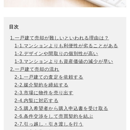
目次
1.
一戸建て売却が難しいといわれる理由は？
1-
1.
マンションよりも利便性が劣ることがある
1-
2.
デザインや間取りの個別性が高い
1-
3.
マンションよりも資産価値の減少が早い
2.
一戸建て売却の流れ
2-
1.
一戸建ての査定を依頼する
2-
2.
媒介契約を締結する
2-
3.
市場に物件を売り出す
2-
4.
内覧に対応する
2-
5.
購入希望者から購入申込書を受け取る
2-
6.
条件交渉をして売買契約を結ぶ
2-
7.
引っ越し・引き渡しを行う