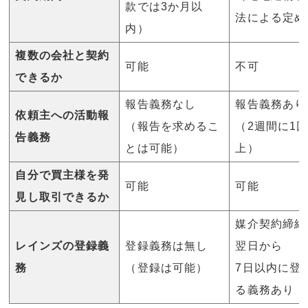
款では3か月以
法による定め
内）
複数の会社と契約
可能
不可
できるか
報告義務なし
報告義務あり
依頼主への活動報
（報告を求めるこ
（2週間に1
告義務
とは可能）
上）
自分で買主様を発
可能
可能
見し取引できるか
媒介契約締結
レインズの登録義
登録義務は無し
翌日から
務
（登録は可能）
7日以内に登
る義務あり