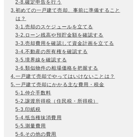
2-
8.
確定申告を行う
3.
初めての一戸建て売却、事前に準備すること
は？
3-
1.
売却のスケジュールを立てる
3-
2.
ローン残高や預貯金額を確認する
3-
3.
売却費用を確認して資金計画を立てる
3-
4.
不動産の所有権を確認する
3-
5.
境界線を確認する
3-
6.
類似物件の相場価格を把握する
4.
一戸建て売却でやってはいけないことは？
5.
一戸建て売却にかかる主な費用・税金
5-
1.
仲介手数料
5-
2.
譲渡所得税（住民税・所得税）
5-
3.
印紙税
5-
4.
抵当権抹消費用
5-
5.
測量費用
5-
6.
その他の費用