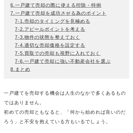
6.
一戸建て売却の際に使える控除・特例
7.
一戸建て売却を成功させる為のポイント
7-
1.
売却のタイミングを見極める
7-
2.
アピールポイントを考える
7-
3.
物件の状態を整えておく
7-
4.
適切な売却価格を設定する
7-
5.
買取での売却も視野に入れておく
7-
6.
一戸建て売却に強い不動産会社を選ぶ
8.
まとめ
一戸建てを売却する機会は人生のなかで多くあるもの
ではありません。
初めての売却ともなると、「何から始めれば良いのだ
ろう」と不安を抱えている方もいるでしょう。