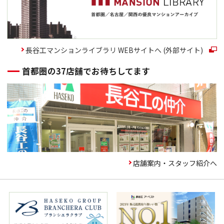
下の窓口までお願いします。
問合せ先
長谷工マンションライブラリ WEBサイトへ (外部サイト)
株式会社長谷工リアルエステート お
客さま相談窓口
首都圏の37店舗でお待ちしてます
住所
〒105-0014 東京都港区芝2-6-1
電話番号
0120－030－078
E-mail
chukai_info@haseko.co.jp
店舗案内・スタッフ紹介へ