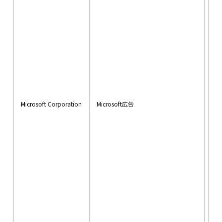
ID
イ
子
①契約の相手方となる者、その見込み客。
・
用
②他の宅地建物取引業者。
ウ
③インターネット広告の掲載業者、不動産事業
ト
者団体。
履
・
④指定流通機構（物件登録、成約通知および同
用
機構のデータを利用しての営業、価格査定
ウ
等の実施）。
Microsoft Corporation
Microsoft広告
ト
歴
⑤登記等に関する司法書士、土地家屋調査士。
・
⑥融資等に関する金融機関。
用
情
⑦不動産管理等に関する管理会社。
・
用
⑧信用情報機関、不動産調査機関等。
情
・
■第三者への提供は、ご本人様からのお申
Mic
ア
し出にて停止いたしますが、その場合は契
へ
ン
約の履行に支障が生じたり、情報・サービ