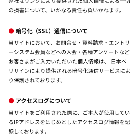
弊社はリンクにより提供された個人情報による一切
の損害について、いかなる責任も負いかねます。
技術的安全管理措置：
暗号化（SSL）通信について
①アクセス制御を実施して、担当者及び取り扱
当サイトにおいて、お問合せ・資料請求・エントリ
う個人情報データベース等の範囲を限定し
ています。
ーシステム会員などへの入会・各種アンケートなど
②個人データを取り扱う情報システムを外部か
お客さまがご入力いただいた個人情報は、 日本ベ
らの不正アクセス又は不正ソフトウェアか
リサインにより提供される暗号化通信サービスによ
ら保護する仕組みを導入しています。
り保護されております。
６．特定個人情報等及び個人情報の取り扱い
アクセスログについて
に関する苦情等問い合せ窓口
当サイトをご利用された際に、ご本人が使用してい
（1）お客様にかかる保有個人データに関して開示等
（ご本人自身の情報の開示、第三者提供の記録・第
るIPアドレスをはじめとしたアクセスログ情報を記
三者提供を受けた記録の開示、または利用目的の通
録しております。
知）、訂正等（訂正、追加または、削除）、利用停