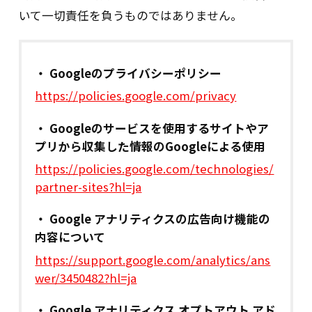
「関係法令・ガイドライン等の遵守」「質
いて一切責任を負うものではありません。
問及び苦情処理の窓口」等について、基本
方針を策定しています。個人データの取扱
いに関する規定の整備：取得、利用、保
存、削除・廃棄等の段階ごとに取扱方法、
Googleのプライバシーポリシー
責任者・担当者及びその任務等について、
https://policies.google.com/privacy
社内規定を策定しています。
Googleのサービスを使用するサイトやア
組織的安全管理措置：
プリから収集した情報のGoogleによる使用
https://policies.google.com/technologies/
①各部門に個人情報取扱責任者を設置するとと
partner-sites?hl=ja
もに、当該部門が取り扱う個人情報を明確
化しています。また、個人情報保護法や社
Google アナリティクスの広告向け機能の
内規定に違反する行為の発生又はその兆候
内容について
を把握した場合の個人情報保護管理者への
報告連絡体制を整備しています。
https://support.google.com/analytics/ans
wer/3450482?hl=ja
②個人情報の管理状況につき定期的に内部監査
を実施しています。
Google アナリティクス オプトアウト アド