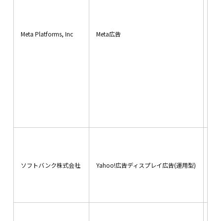
（1）提供する個人情報の項目
性
お名前、ご住所、電話番号、物件情報、成
利
地
約情報、その他上記2.「利用目的につい
Meta Platforms, Inc
Meta広告
IP
て」の（1）の利用目的に必要な範囲の項
ユ
目。
別
オ
（2）新築物件販売等の場合、お名前、ご住所
ィ
等の所要項目について、書面、郵便物、電
テ
話、電子メール等により、売主、共同販売
閲
会社（代理・媒介）、金融機関、管理会
UR
社、司法書士、土地家屋調査士、その他利
行
用目的の達成に必要な範囲の第三者に提供
閲
されます。
デ
（3）売買仲介等の場合、不動産情報、お名
報
前、ご住所等の所要項目について、書面、
域
郵便物、電話、インターネット、電子メー
ソフトバンク株式会社
Yahoo!広告ディスプレイ広告(運用型)
信
ど
ル、広告媒体等により、下記の第三者に提
情
供されます。
履
・
＜売買仲介等の場合の主な提供先＞