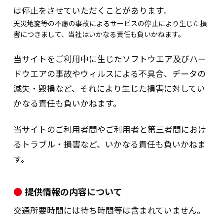
メール chukai_info@haseko.co.jp
は停止をさせていただくことがあります。
天災地変等の不慮の事故によるサービスの停止により生じた損
（2）お客さまにかかる保有個人データについての開
害につきまして、当社はいかなる責任も負いかねます。
示のご請求、利用目的の通知の手続きは以下のとお
りです。
当サイトをご利用中に生じたソフトウエア及びハー
ドウエアの事故やウィルスによる不具合、データの
①開示等をご希望の場合は、
当社ホームページ
滅失・毀損など、それにより生じた損害に対してい
に掲載された個人情報開示等請求書
に必要
かなる責任も負いかねます。
事項を記入頂き、本人確認に必要な資料と
共に上記宛先までご郵送ください。（郵送
のみの受付とさせていただきます）。
当サイトのご利用者間やご利用者と第三者間におけ
②ご本人確認の上、すみやかに必要な調査を行
るトラブル・損害など、いかなる責任も負いかねま
い、合理的な期間内にご対応致します。
す。
③本人確認：運転免許証のコピー等、ご本人で
ある事が確認できるものが必要です。
提供情報の内容について
④手数料：1回の請求につき、1,000円+消費
税。（振込み手数料はお客さまのご負担と
交通所要時間には待ち時間等は含まれていません。
させていただきます。）