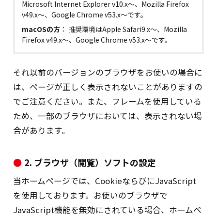
Microsoft Internet Explorer v10.x～、Mozilla Firefox
v49.x～、Google Chrome v53.x～です。
当社は、ご本人様から、特定個人情報に係
macOSの方
： 推奨環境はApple Safari9.x～、Mozilla
る保有個人データに関する開示等（上記
Firefox v49.x～、Google Chrome v53.x～です。
1、2、3）のお申し出は、以下の方法にて
受付けます。なお、この方法によらない開
それ以前のバージョンのブラウザをお使いの場合に
示等の求めには応じられない場合がありま
は、ページが正しく表示されないことがありますの
すので、ご了承ください。
でご注意ください。また、フレームを使用している
受付手続
ため、一部のブラウザにおいては、表示されない場
下記の受付窓口まで、当社所定の開示請求
合があります。
書（当社ホームページに掲載）を記入の
上、必要書類を同封して、郵送にてお申込
2. ブラウザ（閲覧）ソフトの設定
みください（郵送料は請求者のご負担とな
当ホームページでは、CookieならびにJavaScript
ります）。 下記方法により、ご本人（また
を使用しております。お使いのブラウザで
は代理人）であることを確認した上で、書
JavaScript機能を無効にされている場合、ホームペ
面の交付により回答いたします。なお、開