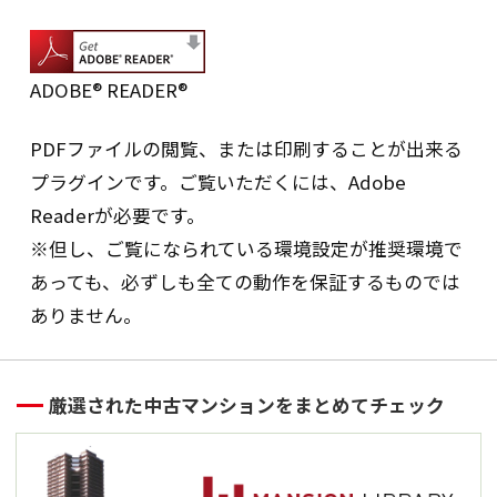
できた場合に当社は手続きを開始し
ます。
(※1)本人確認書類…運転免許証、パ
ADOBE® READER®
スポート、健康保険証、年金手帳の
コピー（いずれか1点）
PDFファイルの閲覧、または印刷することが出来る
(※2)代理権限確認書…戸籍謄本、成
年後見登記事項証明書、委任状 等
プラグインです。ご覧いただくには、Adobe
振込口座：開示請求に応じる場合、
Readerが必要です。
後日、別便にてご連絡いたします。
※但し、ご覧になられている環境設定が推奨環境で
あっても、必ずしも全ての動作を保証するものでは
手数料
請求1件につき 1,000円（別途消費税） 振込
ありません。
手数料は請求者のご負担となります。
特定個人情報等および個人情報の取扱いに関
厳選された中古マンションをまとめてチェック
する苦情等問合せ窓口
当社の特定個人情報等および個人情報の取
扱いに関する苦情等のお問い合わせは、以