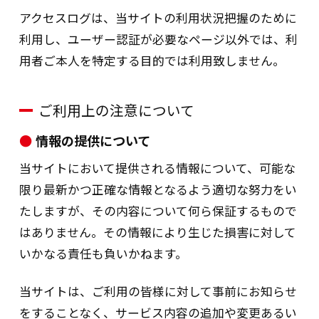
止等（ご本人が利用停止、第三者提供の停止、また
アクセスログは、当サイトの利用状況把握のために
は消去）のお問合せの手続きは以下の通りです。
利用し、ユーザー認証が必要なページ以外では、利
用者ご本人を特定する目的では利用致しません。
① お問合わせは電話、メール等でお受け致し
ます。
② 訂正等、利用停止等の手続きは下記窓口・
ご利用上の注意について
各店舗にお申し出ください。
③ 開示等のご請求は下記窓口のみ郵送により
情報の提供について
お受けします。
当サイトにおいて提供される情報について、可能な
④ お問合わせ先
限り最新かつ正確な情報となるよう適切な努力をい
〒105-0014 東京都港区芝2丁目6番1号
たしますが、その内容について何ら保証するもので
株式会社長谷工リアルエステート お客さ
ま相談窓口
はありません。その情報により生じた損害に対して
（営業時間10：00〜17：00 定休日 土曜
いかなる責任も負いかねます。
日・日曜日・祝日）
（ゴールデンウィーク・夏期・年末年始の
当サイトは、ご利用の皆様に対して事前にお知らせ
期間は翌営業日以降の対応となります）
お客さまダイヤル 0120-030-078
をすることなく、サービス内容の追加や変更あるい