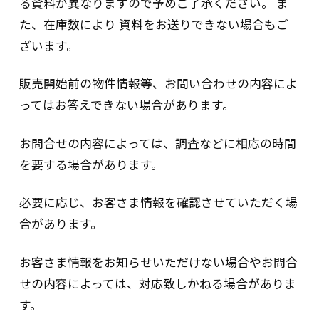
る資料が異なりますので予めご了承ください。 ま
情報取扱規程」を定め、これを遵守しま
た、在庫数により 資料をお送りできない場合もご
す。
ざいます。
3.継続的改善について
販売開始前の物件情報等、お問い合わせの内容によ
当社は、特定個人情報等の取り扱いを継続
ってはお答えできない場合があります。
的に改善するよう努めます。
2015年10月23日制定
お問合せの内容によっては、調査などに相応の時間
株式会社長谷工リアルエステート
を要する場合があります。
代表取締役社長 岩﨑 雄一郎
必要に応じ、お客さま情報を確認させていただく場
個人番号及び特定個人情報の取扱い
合があります。
について
お客さま情報をお知らせいただけない場合やお問合
1.利用目的について
せの内容によっては、対応致しかねる場合がありま
す。
当社は、提供を受けた個人番号及び特定個