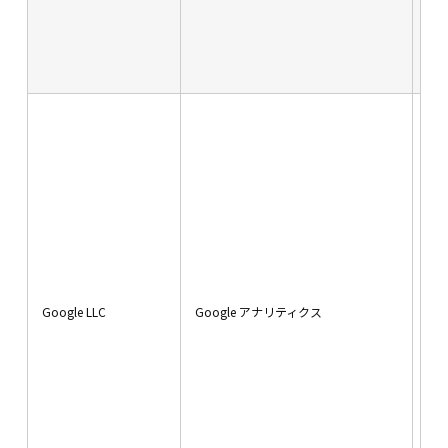
し、維持し、継続的に改善いたしま
す。
4.個人データの開示・訂正等・利用停
止・消去について
イ
ッ
当社は、本人から自己の個人データに
通
ついて、利用目的の通知、開示、第三
れ
者提供記録又は第三者提供を受けた記
ム
ス
録の開示、訂正等、利用停止、第三者
ワ
提供の停止、消去を求められた場合に
信
は、法令に基づき、速やかに対応しま
情
位
す。
サ
Google LLC
Google アナリティクス
プ
5.質問及び苦情処理の窓口
行
る
当社における個人データの取扱いに関
閲
するご質問及び苦情に関するご連絡窓
に
口は、「特定個人情報等及び個人情報
ー
ユ
の取り扱いに関する苦情等問い合せ窓