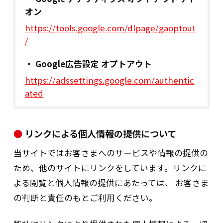
オン
人的安全管理措置：
https://tools.google.com/dlpage/gaoptout
/
従業者に対して個人情報保護の重要性を理解さ
せ、継続的かつ定期的に教育啓蒙を行って
Google広告設定 オプトアウト
います。
https://adssettings.google.com/authentic
ated
物理的安全管理措置：
①個人情報等を取扱う重要な情報システムを管
リンクによる個人情報の提供について
理する区域と、その他の個人情報を取扱う
区域を、各々適切に管理しています。
当サイトではお客さまへのサービスや情報の提供の
②個人情報を取り扱う機器、電子媒体及び書類
ため、他のサイトにリンクをしています。リンクに
等の盗難又は紛失等を防止するための措置
よる閲覧と個人情報の提供にあたっては、 お客さま
を講じるとともに、事業所内での移動等も
の判断と責任のもとご利用ください。
含め、当該機器、電子媒体等を持ち運ぶ場
合、容易に個人情報が判明しないよう、安
全な方策を講じています。