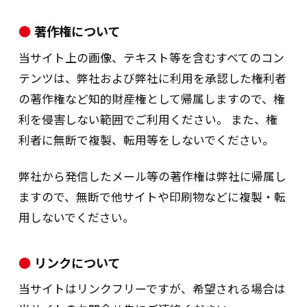
人情報（以下、「特定個人情報等」とい
う。）を、以下の目的で利用します。
著作権について
当サイト上の画像、テキスト等を含むすべてのコン
不動産取引に関する支払調書作成事務に関する
テンツは、弊社および弊社に利用を承認した権利者
事項
の著作権など知的財産権として帰属しますので、権
報酬、料金、契約金及び賞金に関する支払調書
利を侵害しない範囲でご利用ください。 また、権
作成事務に関する事項
利者に無断で複製、転用等をしないでください。
弊社から発信したメール等の著作権は弊社に帰属し
特定個人情報の開示・訂正等・利用
ますので、無断で他サイトや印刷物などに複製・転
停止・消去の取扱いについて
用しないでください。
1.開示の手続きについて
リンクについて
当社は、ご本人様から、特定個人情報に係
当サイトはリンクフリーですが、希望される場合は
る保有個人データに関して、ご本人自身の