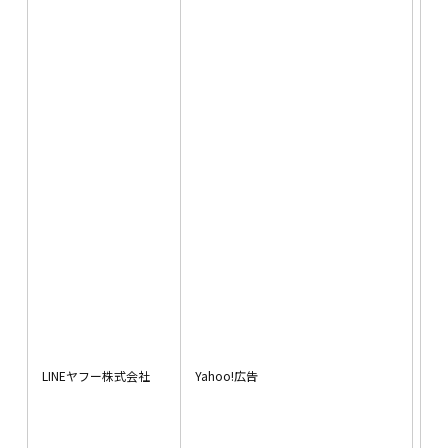
２．利用目的について
JAP
登
お客さまの個人情報は以下の目的に利用さ
（
せていただきます。
性
広
に
情
（1）不動産の売買・賃貸、信託受益権の販
帯
売、それらの代理・仲介、及び管理等その
か
他付帯する事業に関する契約の履行、情
地
報、サービスの提供。
表
ペ
（2）（1）の利用目的の達成に必要な範囲で
告
の、個人データの第三者への提供。
検
た
（3）（1）の商品・情報・サービス提供のた
ド
めの郵便物、電話、電子メール等による営
広
業活動およびマーケティング（アンケート
に
のお願い等）活動。
過
LINEヤフー株式会社
Yahoo!広告
履
（4）顧客動向分析または商品開発等の調査分
（Y
析。（対外発表する分析レポートに個人情
JA
報が含まれる事は一切ありません）
ビ