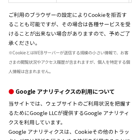
ス等の提供が一部限定される場合がありま
ご利用のブラウザーの設定によりCookieを拒否す
す。
ることも可能ですが、その場合は各種サービスを受
４．共同利用について
けることが出来ない場合がありますので、予めご了
承ください。
お客さまから書面や口頭でいただきました
※CookieとはWEBサーバーが送信する規模の小さい情報で、お客
個人データを、長谷工グループにて共同利
さまの閲覧状況やアクセス履歴が含まれますが、個人を特定する個
用させていただく場合があります。
人情報は含まれません。
（1）共同利用する個人データの項目
Google アナリティクスの利用について
お名前、ご住所、電話番号等、その他各社
の利用目的に必要な範囲の項目。
当サイトでは、ウェブサイトのご利用状況を把握す
（2）共同して利用する者の目的
るためにGoogle LLCが提供するGoogle アナリティ
長谷工グループ各社が取扱う ①建設工事
の企画、設計、管理等業務及び請負、②不
クスを利用しています。
動産の売買、仲介、賃貸、管理等の取引、
Google アナリティクスは、Cookieその他のトラッ
③内装家具等の販売、④高齢者住宅ならび