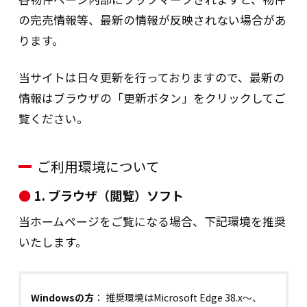
の完売情報等、最新の情報が反映されない場合があ
当社は、ご本人様から、特定個人情報に係
ります。
る保有個人データに関して、ご本人自身の
利用停止または消去を希望される場合に
当サイトは日々更新を行っておりますので、最新の
は、お申し出いただいた方がご本人である
情報はブラウザの「更新ボタン」をクリックしてご
ことを確認した上で、合理的な期間及び範
覧ください。
囲で利用停止または消去します。 これらの
情報の一部または全部を利用停止または消
ご利用環境について
去した場合、不本意ながらご要望に沿った
サービスの提供ができなくなることがあり
1. ブラウザ（閲覧）ソフト
ます。（なお、関係法令に基づき保有しお
当ホームページをご覧になる場合、下記環境を推奨
ります情報については、利用停止または消
いたします。
去のお申し出に応じられない場合がありま
す。）
Windowsの方
： 推奨環境はMicrosoft Edge 38.x～、
4.開示等の受付方法・窓口