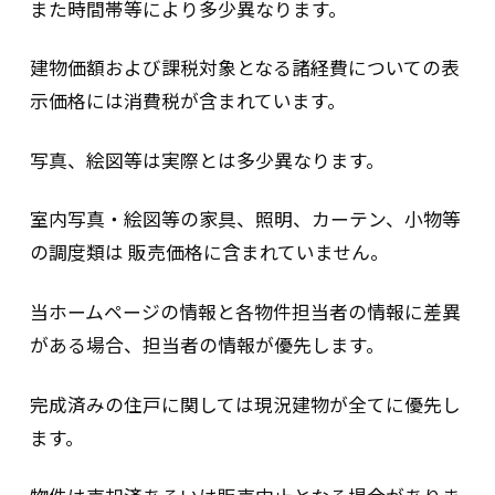
また時間帯等により多少異なります。
振込先口座：開示請求に応じる場合、後
日、別便にてご連絡いたします。
建物価額および課税対象となる諸経費についての表
⑤開示等の請求に応じる場合、書面の交付によ
り回答いたします。（ご本人が請求された
示価格には消費税が含まれています。
場合には、電磁的記録で提供します。但
し、電磁的記録の提供に多額の費用を要す
写真、絵図等は実際とは多少異なります。
る場合やその他電磁的記録による開示が困
難である場合は、書面の交付といたしま
す）。
室内写真・絵図等の家具、照明、カーテン、小物等
の調度類は 販売価格に含まれていません。
個人番号及び特定個人情報の適正
当ホームページの情報と各物件担当者の情報に差異
な取り扱いに関する基本方針
がある場合、担当者の情報が優先します。
当社は、以下の方針に基づき、個人番号及
完成済みの住戸に関しては現況建物が全てに優先し
び特定個人情報の適正な取り扱いに努めま
ます。
す。