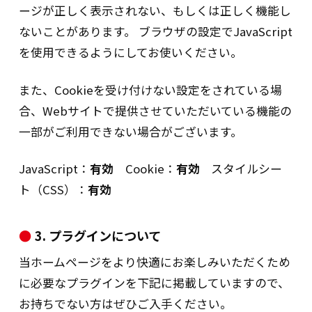
ージが正しく表示されない、もしくは正しく機能し
示の手続き（上記1）1件につき1,000円
ないことがあります。 ブラウザの設定でJavaScript
（別途消費税）の手数料をお支払いいただ
を使用できるようにしてお使いください。
きます。
また、Cookieを受け付けない設定をされている場
受付窓口
合、Webサイトで提供させていただいている機能の
株式会社長谷工リアルエステート
一部がご利用できない場合がございます。
お客さま相談窓口 宛
〒105-0014 東京都港区芝2-6-1
JavaScript：
有効
Cookie：
有効
スタイルシー
申込方法及びご本人確認方法
ト（CSS）：
有効
所定の「開示請求書」（当社ホーム
ページに掲載）に必要事項を記入の
3. プラグインについて
上、本人確認書類（※1）、代理の場
合は代理権限確認書類（※2）と共に
当ホームページをより快適にお楽しみいただくため
郵送にて受付窓口までお申込みくだ
に必要なプラグインを下記に掲載していますので、
さい。 所定の手数料の振込みが確認
お持ちでない方はぜひご入手ください。