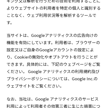
キング又は解析を行うための技術を利用することに
に介護等、⑤その他当社グループ各社の業
務、取り扱い商品、各種サービス等、それ
よりウェブサイトの利用者を特定の個人と識別する
らに関する情報・サービスの提供、提案、
ことなく、ウェブ利用状況等を解析するツールで
紹介等のための郵便物、電話、E-mail等に
す。
よる営業活動のため。
（3）長谷工グループ各社の名称及び事業内
当サイトは、Googleアナリティクスの広告向けの
容、その他詳細情報につきましては、
http://www.haseko.co.jp/hc/company/gr
機能を有効にしています。利用者は、ブラウザーの
oup.html
をご覧ください。
設定又はご自身のGoogleアカウントの設定によ
（4）共同利用の管理責任者は、株式会社長谷
り、Cookieの無効化やオプトアウトを行うことが
工リアルエステート。
できます。具体的には、下記のウェブページをご覧
ください。 Google アナリティクスの利用規約及び
５．保有個人データの安全管理の為に講じた
プライバシーポリシーについては、Google Inc.の
措置
ウェブサイトをご覧ください。
基本方針の策定：
なお、当社は、Google アナリティクスのサービス
個人データの適正な取り扱いの確保の為に、
利用によって利用者その他第三者に生じた損害につ