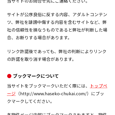
当サイトのお問合せ先にご連絡ください。
情報の開示を希望される場合には、お申し
出いただいた方がご本人であることを確認
サイトが公序良俗に反する内容、アダルトコンテン
した上で、合理的な期間及び範囲で回答し
ツ、弊社を誹謗中傷する内容を含むサイトなど、弊
ます。
社の信頼性を損なうものであると弊社が判断した場
合、お断りする場合があります。
2.訂正等の手続きについて
当社は、ご本人様から、特定個人情報に係
リンク許諾後であっても、弊社の判断によりリンク
る保有個人データに関して、ご本人自身の
の許諾を取り消す場合があります。
情報の内容について訂正、追加または削除
を希望される場合には、お申し出いただい
ブックマークについて
た方がご本人であることを確認した上で、
当サイトをブックマークいただく際には、
トップペ
事実と異なる内容がある場合には、合理的
ージ
（http://www.haseko-chukai.com/）にブッ
な期間及び範囲で情報の訂正、追加または
クマークしてください。
削除をします。
3.利用停止・消去について
各物件ページ内部にブックマークされますと、物件