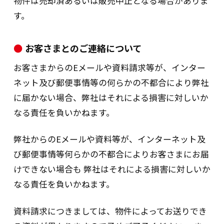
物件は売却済あるいは販売中止となる場合がありま
1.関係法令・ガイドライン等の遵守につい
す。
て
当社は、個人番号及び特定個人情報（以下
お客さまとのご連絡について
「特定個人情報等」という。）の取り扱い
お客さまからのEメールや資料請求等が、インター
に関し、「行政手続における特定の個人を
ネット及び郵便事情等の何らかの不都合により弊社
識別するための番号の利用等に関する法律
に届かない場合、弊社はそれによる損害に対しいか
（マイナンバー法）」及び「特定個人情報
なる責任を負いかねます。
の適正な取り扱いに関するガイドライン
（事業者編）」、並びに「個人情報の保護
弊社からのEメールや資料等が、インターネット及
に関する法律」を遵守します。
び郵便事情等何らかの不都合によりお客さまにお届
けできない場合も 弊社はそれによる損害に対しいか
2.安全管理措置に関する事項について
なる責任を負いかねます。
当社は、特定個人情報等の漏えい、滅失又
は毀損の防止その他の個人番号の適切な管
資料請求につきましては、物件によってお送りでき
理のために、別途「個人番号及び特定個人