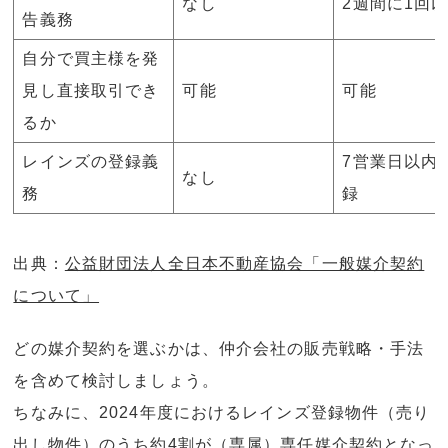
なし
2週間に1回
告義務
自分で買主様を発
見し直接取引でき
可能
可能
るか
レインズの登録義
7営業日以内
なし
務
録
出典：
公益財団法人全日本不動産協会「一般媒介契約
について」
どの媒介契約を選ぶかは、仲介会社の販売戦略・手法
を含めて検討しましょう。
ちなみに、2024年度におけるレインズ登録物件（売り
出し物件）のうち約4割が（専属）専任媒介契約となっ