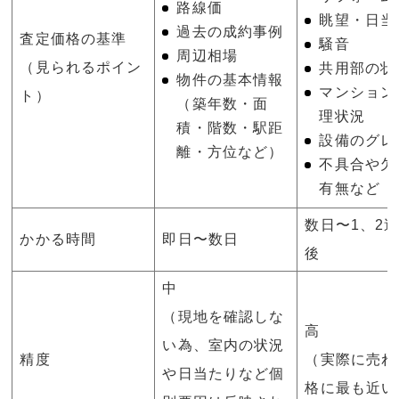
路線価
眺望・日当
過去の成約事例
査定価格の基準
騒音
周辺相場
（見られるポイン
共用部の状
物件の基本情報
マンション
ト）
（築年数・面
理状況
積・階数・駅距
設備のグレ
離・方位など）
不具合や欠
有無など
数日〜1、2
かかる時間
即日〜数日
後
中
（現地を確認しな
高
い為、室内の状況
精度
（実際に売れ
や日当たりなど個
格に最も近い