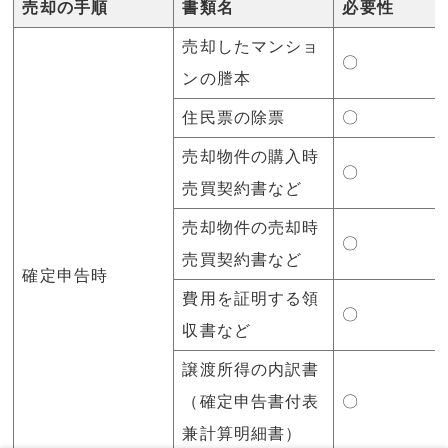
売却の手順
書類名
必要性
売却したマンショ
〇
ンの謄本
住民票の除票
〇
売却物件の購入時
〇
売買契約書など
売却物件の売却時
〇
売買契約書など
確定申告時
費用を証明する領
〇
収書など
譲渡所得の内訳書
（確定申告書付表
〇
兼計算明細書）