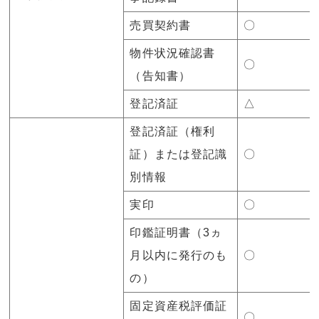
売買契約書
〇
物件状況確認書
〇
（告知書）
登記済証
△
登記済証（権利
証）または登記識
〇
別情報
実印
〇
印鑑証明書（3ヵ
月以内に発行のも
〇
の）
固定資産税評価証
〇