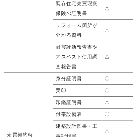
既存住宅売買瑕疵
△
保険の証明書
リフォーム箇所が
△
分かる資料
耐震診断報告書や
アスベスト使用調
△
査報告書
身分証明書
〇
実印
〇
印鑑証明書
△
付帯設備表
〇
建築設計図書・工
△
売買契約時
事記録書