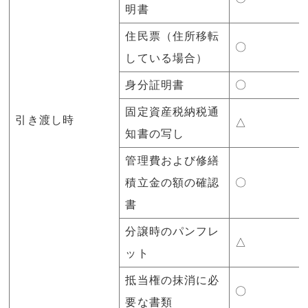
明書
住民票（住所移転
〇
している場合）
身分証明書
〇
固定資産税納税通
引き渡し時
△
知書の写し
管理費および修繕
積立金の額の確認
〇
書
分譲時のパンフレ
△
ット
抵当権の抹消に必
〇
要な書類