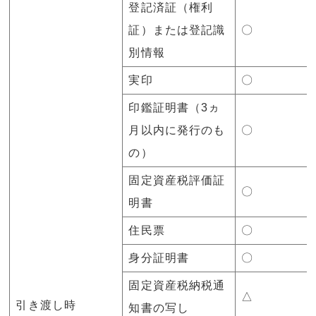
登記済証（権利
証）または登記識
〇
別情報
実印
〇
印鑑証明書（3ヵ
月以内に発行のも
〇
の）
固定資産税評価証
〇
明書
住民票
〇
身分証明書
〇
固定資産税納税通
△
引き渡し時
知書の写し