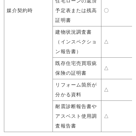
住宅ローンの返済
媒介契約時
予定表または残高
〇
証明書
建物状況調査書
（インスペクショ
△
ン報告書）
既存住宅売買瑕疵
△
保険の証明書
リフォーム箇所が
△
分かる資料
耐震診断報告書や
アスベスト使用調
△
査報告書