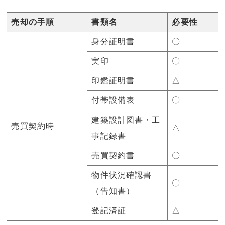
売却の手順
書類名
必要性
身分証明書
〇
実印
〇
印鑑証明書
△
付帯設備表
〇
建築設計図書・工
売買契約時
△
事記録書
売買契約書
〇
物件状況確認書
〇
（告知書）
登記済証
△