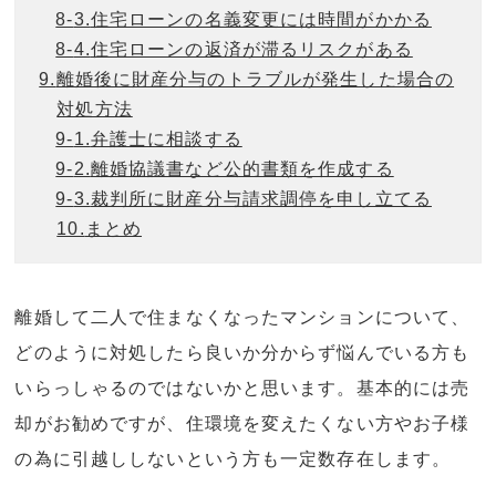
8-
3.
住宅ローンの名義変更には時間がかかる
8-
4.
住宅ローンの返済が滞るリスクがある
9.
離婚後に財産分与のトラブルが発生した場合の
対処方法
9-
1.
弁護士に相談する
9-
2.
離婚協議書など公的書類を作成する
9-
3.
裁判所に財産分与請求調停を申し立てる
10.
まとめ
離婚して二人で住まなくなったマンションについて、
どのように対処したら良いか分からず悩んでいる方も
いらっしゃるのではないかと思います。基本的には売
却がお勧めですが、住環境を変えたくない方やお子様
の為に引越ししないという方も一定数存在します。