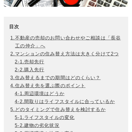
目次
1.
不動産の売却のお問い合わせやご相談は「長谷
工の仲介」へ
2.
マンションの住み替え方法は大きく分けて2つ
2-
1.
売却先行
2-
2.
購入先行
3.
住み替えるまでの期間はどのくらい？
4.
住み替え先を選ぶ際のポイント
4-
1.
周辺環境はどうか
4-
2.
間取りはライフスタイルに合っているか
5.
どのタイミングで住み替えを検討するか
5-
1.
ライフスタイルの変化
5-
2.
建物の劣化状況