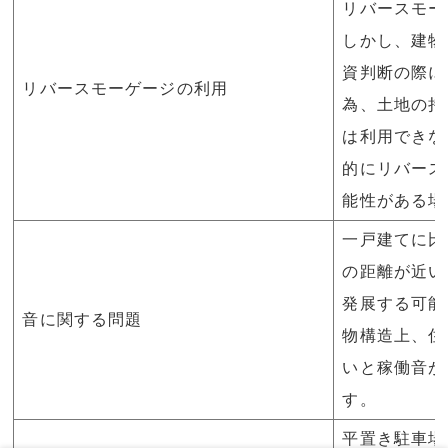
リバースモー
しかし、建物
資判断の際に
リバースモーゲージの利用
為、土地の持
は利用できな
的にリバース
能性がある場
一戸建てに比
の距離が近い
発展する可能
音に関する問題
物構造上、住
いと稼働音が
す。
平置き駐車場