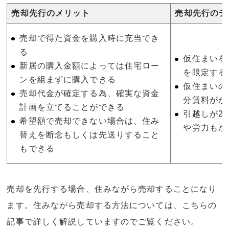
売却先行のメリット
売却先行のデ
売却で得た資金を購入時に充当でき
る
仮住まいを
新居の購入金額によっては住宅ロー
を限定する
ンを組まずに購入できる
仮住まいの
売却代金が確定する為、確実な資金
分賃料がか
計画を立てることができる
引越しが2
希望額で売却できない場合は、住み
や労力もか
替えを断念もしくは先送りすること
もできる
売却を先行する場合、住みながら売却することになり
ます。住みながら売却する方法については、こちらの
記事で詳しく解説していますのでご覧ください。