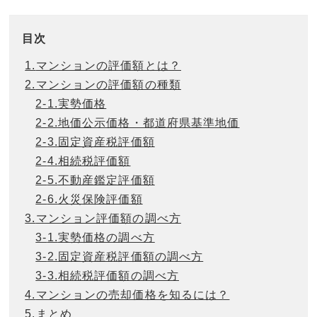
目次
1.
マンションの評価額とは？
2.
マンションの評価額の種類
2-
1.
実勢価格
2-
2.
地価公示価格・都道府県基準地価
2-
3.
固定資産税評価額
2-
4.
相続税評価額
2-
5.
不動産鑑定評価額
2-
6.
火災保険評価額
3.
マンション評価額の調べ方
3-
1.
実勢価格の調べ方
3-
2.
固定資産税評価額の調べ方
3-
3.
相続税評価額の調べ方
4.
マンションの売却価格を知るには？
5.
まとめ