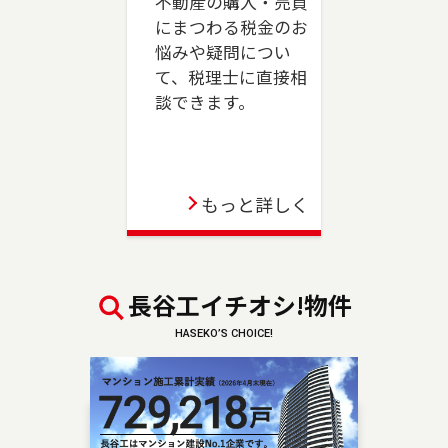
不動産の購入・売買
売却、ご購入をご検討の方は、是非ご相談くだ
にまつわる税金のお
さい。フリーダイアル（0120-039-845）よりお
悩みや疑問につい
気軽にどうぞ！
て、税理士に直接相
談できます。
2023-06-01
駒沢店が移転のうえ、三軒茶屋店としてオープン
しました。世田谷区、目黒区（一部）、狛江市
のお住まいのご売却、 ご購入をご検討の方は、
もっと詳しく
是非ご相談ください。 フリーダイアル（0120-
875-845）よりお気軽にどうぞ！
2023-04-06
長谷工イチオシ!物件
板橋店が移転のうえ、池袋センターとしてオープ
HASEKO’S CHOICE!
ンしました。豊島区・板橋区・文京区のお住ま
いのご売却、 ご購入をご検討の方は、是非ご相
談ください。 フリーダイアル（0120-875-101）
よりお気軽にどうぞ！