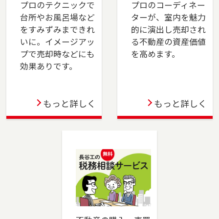
プロのテクニックで
プロのコーディネー
台所やお風呂場など
ターが、室内を魅力
2023-12-21
をすみずみまできれ
的に演出し売却され
川崎店を移転しました。川崎市（川崎区・幸
いに。イメージアッ
る不動産の資産価値
区）、横浜市（鶴見区・港北区）でお住まいの
プで売却時などにも
を高めます。
ご売却、ご購入をご検討の方は、是非ご相談く
効果ありです。
ださい。フリーダイアル（0120-194-845）より
お気軽にどうぞ！
もっと詳しく
もっと詳しく
2023-10-06
成増店を移転しました。板橋区（一部）・練馬
区（一部）・和光市・志木市・新座市・ふじみ
野市・富士見市・川越市でお住まいのご売却、
ご購入をご検討の方は、是非ご相談ください。
フリーダイアル（0120-875-834）よりお気軽に
どうぞ！
2023-06-02
蒲田店を移転しました。大田区でお住まいのご