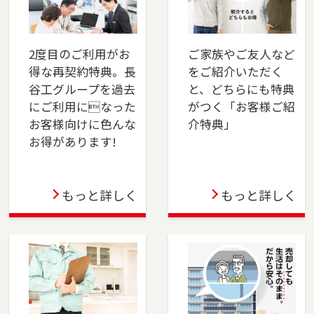
2025-04-01
本社営業センター新宿チームを開設しました。
新宿区でお住まいのご売却、 ご購入をご検討の
2度目のご利用がお
ご家族やご友人など
方は、是非ご相談ください。 フリーダイアル
得な再契約特典。長
をご紹介いただく
（0120-106-875）よりお気軽にどうぞ！
谷工グループを過去
と、どちらにも特典
にご利用になった
がつく「お客様ご紹
2025-03-31
お客様向けに色んな
介特典」
お得があります!
この度、東戸塚店は3月31日をもって閉店する運
びとなりました。横浜市保土ケ谷区、旭区のお
問い合わせは横浜センター（0120-875-458）
もっと詳しく
もっと詳しく
へ・戸塚区、瀬谷区、泉区のお問い合わせは湘
南営業センター（0120-875-051）へご連絡くだ
さい。これまでのご支援に深く感謝申し上げま
す。
2024-04-05
千葉店を移転しました。千葉市（中央区・花見