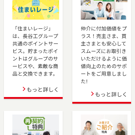
は、是非ご相談ください。フリーダイアル
（0120-14-8750）よりお気軽にどうぞ！
2025-06-01
「住まいレージ」
仲介に付加価値をプ
は、長谷工グループ
ラス！売主さま、買
本社営業センター新宿チームが正式に店舗として
共通のポイントサー
主さまとも安心して
オープンしました。新宿区でお住まいのご売
ビス。貯まったポイ
スムーズにお取引き
却、 ご購入をご検討の方は、是非ご相談くださ
ントはグループのサ
いただけるように価
い。 フリーダイアル（0120-106-875）よりお気
ービスや、素敵な商
値向上のためのサポ
軽にどうぞ！
品と交換できます。
ートをご用意しまし
た!
2025-04-24
もっと詳しく
もっと詳しく
多摩センター店を移転しました。多摩市・八王
子市・町田市・稲城市・相模原市でお住まいの
ご売却、ご購入をご検討の方は、是非ご相談く
ださい。フリーダイアル（0120-552-875）より
お気軽にどうぞ！