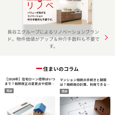
は、是非ご相談ください。 フリーダイアル
（0120-315-875）よりお気軽にどうぞ！
2023-04-01
おおたかの森プロジェクトチームを開設しまし
長谷工グループによるリノベーションブラン
た。 つくばエクスプレス線・JR武蔵野線の流山
ド。物件価値がアップ＆仲介手数料も不要で
市、柏市、野田市、つくば市、守谷市でお住ま
す。
いのご売却、 ご購入をご検討の方は、是非ご相
談ください。 フリーダイアル（0120-875-117）
よりお気軽にどうぞ！
住まいのコラム
【2026年】住宅ローン控除はいつ
マンション相続の手続きと期限
まで？税制改正の変更点や控除額
は？相続税の計算、利用できる控
を解説
除を解説
売却
売却