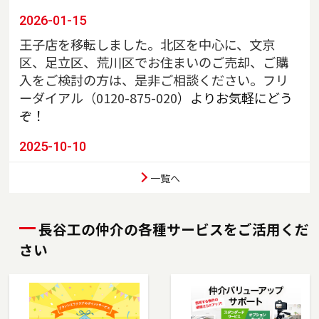
2026-01-15
王子店を移転しました。北区を中心に、文京
区、足立区、荒川区でお住まいのご売却、ご購
入をご検討の方は、是非ご相談ください。フリ
ーダイアル（
0120-875-020
）よりお気軽にどう
ぞ！
2025-10-10
川口店を移転しました。埼玉県川口市、戸田
一覧へ
市、蕨市、さいたま市南区でお住まいのご売
却、ご購入をご検討の方は、是非ご相談くださ
い。フリーダイアル（0120-85-8951）よりお気
長谷工の仲介の各種サービスをご活用くだ
軽にどうぞ！
さい
2025-07-03
東陽町店を移転しました。江東区、墨田区（一
部）でお住まいのご売却、ご購入をご検討の方