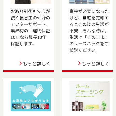
川区・稲毛区・若葉区・緑区・美浜区）、佐倉
市、四街道市でお住まいのご売却、ご購入をご
お取り引後も安心が
資金が必要になった
検討の方は、是非ご相談ください。フリーダイ
続く長谷工の仲介の
けど、自宅を売却す
アル（0120-8750-86）よりお気軽にどうぞ！
アフターサポート。
るとその後の生活が
業界初の「建物保証
不安... そんな時は、
2024-04-01
10」なら最長10年
生活は「そのまま」
おおたかの森店オープン！不動産の売却も購入
保証します。
のリースバックをご
も、長谷工の仲介にお任せください！ 豊富な実
検討ください。
績と市場分析で最適な売却戦略を提供し、理想
の物件購入もサポートします。安心のサポート
もっと詳しく
もっと詳しく
で、スムーズな取引を実現します。
2024-04-01
上大岡店をオープンしました。横浜市金沢区、
港南区・南区・磯子区（一部）、横須賀市、三
浦市でお住まいのご売却、 ご購入をご検討の方
は、是非ご相談ください。 フリーダイアル
（0120-275-875）よりお気軽にどうぞ！