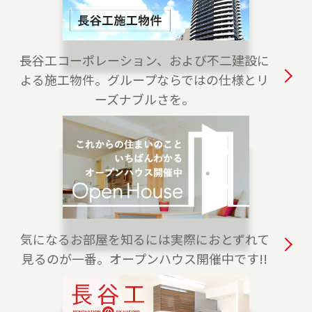
2023-04-01
白金高輪センターをオープンしました。港区・
渋谷区・目黒区でお住まいのご売却、 ご購入を
長谷工コーポレーション、および不二建設に
ご検討の方は、是非ご相談ください。 フリーダ
よる施工物件。グループならではの仕様とリ
イアル（0120-875-170）よりお気軽にどうぞ！
ーズナブルさを。
2023-04-01
練馬店をオープンしました。練馬区、西東京
市・東久留米市・清瀬市（一部）でお住まいの
ご売却、 ご購入をご検討の方は、是非ご相談く
ださい。 フリーダイアル（0120-228-875）より
お気軽にどうぞ！
気になるお部屋を知るには実際におとずれて
2023-04-01
見るのが一番。オープンハウス開催中です!!
上野センターをオープンしました。台東区全
域、葛飾区・荒川区・千代田区・文京区（一
部）でお住まいのご売却、 ご購入をご検討の方