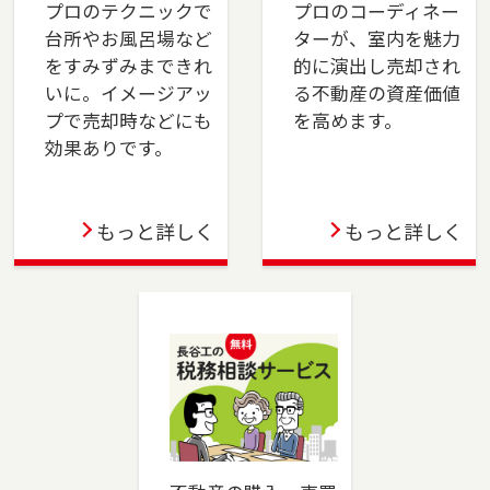
プロのテクニックで
プロのコーディネー
台所やお風呂場など
ターが、室内を魅力
2023-12-21
をすみずみまできれ
的に演出し売却され
川崎店を移転しました。川崎市（川崎区・幸
いに。イメージアッ
る不動産の資産価値
区）、横浜市（鶴見区・港北区）でお住まいの
プで売却時などにも
を高めます。
ご売却、ご購入をご検討の方は、是非ご相談く
効果ありです。
ださい。フリーダイアル（0120-194-845）より
お気軽にどうぞ！
もっと詳しく
もっと詳しく
2023-10-06
成増店を移転しました。板橋区（一部）・練馬
区（一部）・和光市・志木市・新座市・ふじみ
野市・富士見市・川越市でお住まいのご売却、
ご購入をご検討の方は、是非ご相談ください。
フリーダイアル（0120-875-834）よりお気軽に
どうぞ！
2023-06-02
蒲田店を移転しました。大田区でお住まいのご