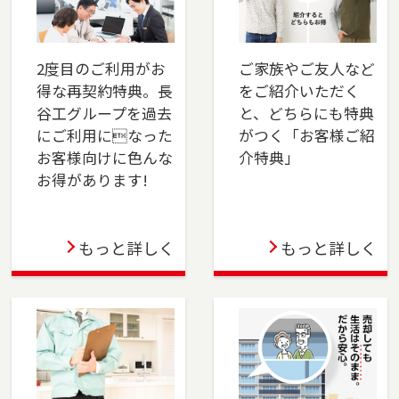
2025-04-01
本社営業センター新宿チームを開設しました。
新宿区でお住まいのご売却、 ご購入をご検討の
2度目のご利用がお
ご家族やご友人など
方は、是非ご相談ください。 フリーダイアル
得な再契約特典。長
をご紹介いただく
（0120-106-875）よりお気軽にどうぞ！
谷工グループを過去
と、どちらにも特典
にご利用になった
がつく「お客様ご紹
2025-03-31
お客様向けに色んな
介特典」
お得があります!
この度、東戸塚店は3月31日をもって閉店する運
びとなりました。横浜市保土ケ谷区、旭区のお
問い合わせは横浜センター（0120-875-458）
もっと詳しく
もっと詳しく
へ・戸塚区、瀬谷区、泉区のお問い合わせは湘
南営業センター（0120-875-051）へご連絡くだ
さい。これまでのご支援に深く感謝申し上げま
す。
2024-04-05
千葉店を移転しました。千葉市（中央区・花見