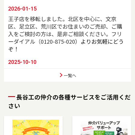
2026-01-15
王子店を移転しました。北区を中心に、文京
区、足立区、荒川区でお住まいのご売却、ご購
入をご検討の方は、是非ご相談ください。フリ
ーダイアル（
0120-875-020
）よりお気軽にどう
ぞ！
2025-10-10
川口店を移転しました。埼玉県川口市、戸田
一覧へ
市、蕨市、さいたま市南区でお住まいのご売
却、ご購入をご検討の方は、是非ご相談くださ
い。フリーダイアル（0120-85-8951）よりお気
長谷工の仲介の各種サービスをご活用くだ
軽にどうぞ！
さい
2025-07-03
東陽町店を移転しました。江東区、墨田区（一
部）でお住まいのご売却、ご購入をご検討の方