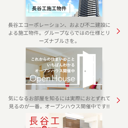
2023-04-01
白金高輪センターをオープンしました。港区・
渋谷区・目黒区でお住まいのご売却、 ご購入を
長谷工コーポレーション、および不二建設に
ご検討の方は、是非ご相談ください。 フリーダ
よる施工物件。グループならではの仕様とリ
イアル（0120-875-170）よりお気軽にどうぞ！
ーズナブルさを。
2023-04-01
練馬店をオープンしました。練馬区、西東京
市・東久留米市・清瀬市（一部）でお住まいの
ご売却、 ご購入をご検討の方は、是非ご相談く
ださい。 フリーダイアル（0120-228-875）より
お気軽にどうぞ！
気になるお部屋を知るには実際におとずれて
2023-04-01
見るのが一番。オープンハウス開催中です!!
上野センターをオープンしました。台東区全
域、葛飾区・荒川区・千代田区・文京区（一
部）でお住まいのご売却、 ご購入をご検討の方