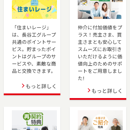
は、是非ご相談ください。フリーダイアル
（0120-14-8750）よりお気軽にどうぞ！
2025-06-01
「住まいレージ」
仲介に付加価値をプ
は、長谷工グループ
ラス！売主さま、買
本社営業センター新宿チームが正式に店舗として
共通のポイントサー
主さまとも安心して
オープンしました。新宿区でお住まいのご売
ビス。貯まったポイ
スムーズにお取引き
却、 ご購入をご検討の方は、是非ご相談くださ
ントはグループのサ
いただけるように価
い。 フリーダイアル（0120-106-875）よりお気
ービスや、素敵な商
値向上のためのサポ
軽にどうぞ！
品と交換できます。
ートをご用意しまし
た!
2025-04-24
もっと詳しく
もっと詳しく
多摩センター店を移転しました。多摩市・八王
子市・町田市・稲城市・相模原市でお住まいの
ご売却、ご購入をご検討の方は、是非ご相談く
ださい。フリーダイアル（0120-552-875）より
お気軽にどうぞ！