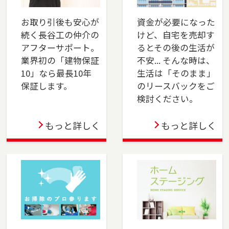
川区・稲毛区・若葉区・緑区・美浜区）、佐倉
市、四街道市でお住まいのご売却、ご購入をご
お取り引後も安心が
資金が必要になった
検討の方は、是非ご相談ください。フリーダイ
続く長谷工の仲介の
けど、自宅を売却す
アル（0120-8750-86）よりお気軽にどうぞ！
アフターサポート。
るとその後の生活が
業界初の「建物保証
不安... そんな時は、
2024-04-01
10」なら最長10年
生活は「そのまま」
おおたかの森店オープン！不動産の売却も購入
保証します。
のリースバックをご
も、長谷工の仲介にお任せください！ 豊富な実
検討ください。
績と市場分析で最適な売却戦略を提供し、理想
の物件購入もサポートします。安心のサポート
もっと詳しく
もっと詳しく
で、スムーズな取引を実現します。
2024-04-01
上大岡店をオープンしました。横浜市金沢区、
港南区・南区・磯子区（一部）、横須賀市、三
浦市でお住まいのご売却、 ご購入をご検討の方
は、是非ご相談ください。 フリーダイアル
（0120-275-875）よりお気軽にどうぞ！