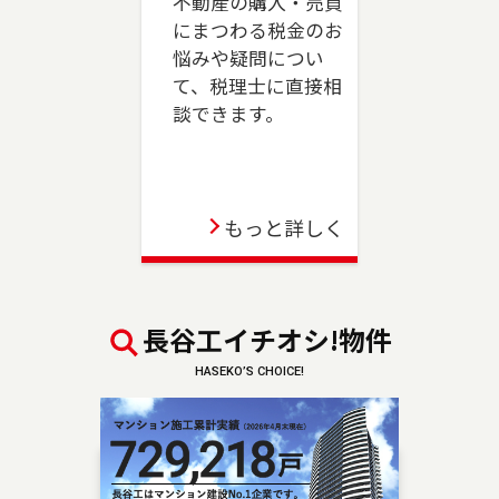
不動産の購入・売買
売却、ご購入をご検討の方は、是非ご相談くだ
にまつわる税金のお
さい。フリーダイアル（0120-039-845）よりお
悩みや疑問につい
気軽にどうぞ！
て、税理士に直接相
談できます。
2023-06-01
駒沢店が移転のうえ、三軒茶屋店としてオープン
しました。世田谷区、目黒区（一部）、狛江市
のお住まいのご売却、 ご購入をご検討の方は、
もっと詳しく
是非ご相談ください。 フリーダイアル（0120-
875-845）よりお気軽にどうぞ！
2023-04-06
長谷工イチオシ!物件
板橋店が移転のうえ、池袋センターとしてオープ
HASEKO’S CHOICE!
ンしました。豊島区・板橋区・文京区のお住ま
いのご売却、 ご購入をご検討の方は、是非ご相
談ください。 フリーダイアル（0120-875-101）
よりお気軽にどうぞ！