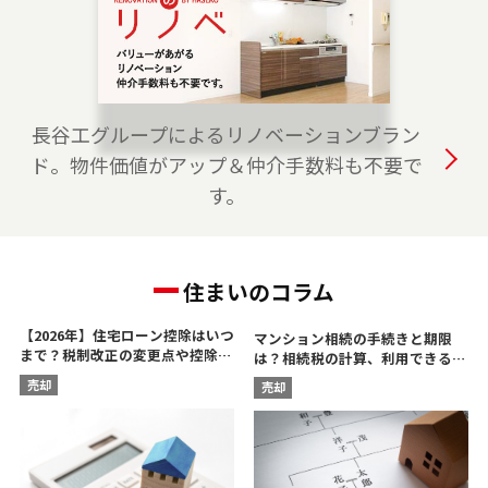
は、是非ご相談ください。 フリーダイアル
（0120-315-875）よりお気軽にどうぞ！
2023-04-01
おおたかの森プロジェクトチームを開設しまし
長谷工グループによるリノベーションブラン
た。 つくばエクスプレス線・JR武蔵野線の流山
ド。物件価値がアップ＆仲介手数料も不要で
市、柏市、野田市、つくば市、守谷市でお住ま
す。
いのご売却、 ご購入をご検討の方は、是非ご相
談ください。 フリーダイアル（0120-875-117）
よりお気軽にどうぞ！
住まいのコラム
【2026年】住宅ローン控除はいつ
マンション相続の手続きと期限
まで？税制改正の変更点や控除額
は？相続税の計算、利用できる控
を解説
除を解説
売却
売却