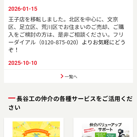
2026-01-15
王子店を移転しました。北区を中心に、文京
区、足立区、荒川区でお住まいのご売却、ご購
入をご検討の方は、是非ご相談ください。フリ
ーダイアル（
0120-875-020
）よりお気軽にどう
ぞ！
2025-10-10
川口店を移転しました。埼玉県川口市、戸田
一覧へ
市、蕨市、さいたま市南区でお住まいのご売
却、ご購入をご検討の方は、是非ご相談くださ
い。フリーダイアル（0120-85-8951）よりお気
長谷工の仲介の各種サービスをご活用くだ
軽にどうぞ！
さい
2025-07-03
東陽町店を移転しました。江東区、墨田区（一
部）でお住まいのご売却、ご購入をご検討の方