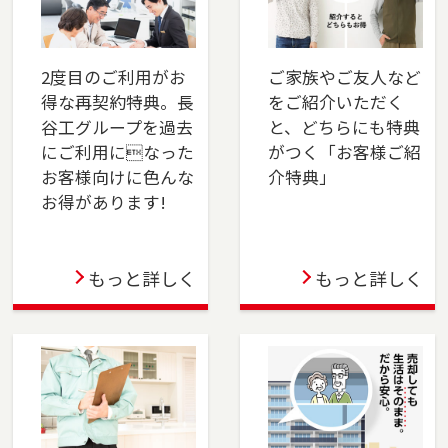
2025-04-01
本社営業センター新宿チームを開設しました。
新宿区でお住まいのご売却、 ご購入をご検討の
2度目のご利用がお
ご家族やご友人など
方は、是非ご相談ください。 フリーダイアル
得な再契約特典。長
をご紹介いただく
（0120-106-875）よりお気軽にどうぞ！
谷工グループを過去
と、どちらにも特典
にご利用になった
がつく「お客様ご紹
2025-03-31
お客様向けに色んな
介特典」
お得があります!
この度、東戸塚店は3月31日をもって閉店する運
びとなりました。横浜市保土ケ谷区、旭区のお
問い合わせは横浜センター（0120-875-458）
もっと詳しく
もっと詳しく
へ・戸塚区、瀬谷区、泉区のお問い合わせは湘
南営業センター（0120-875-051）へご連絡くだ
さい。これまでのご支援に深く感謝申し上げま
す。
2024-04-05
千葉店を移転しました。千葉市（中央区・花見