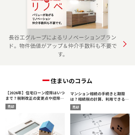
は、是非ご相談ください。 フリーダイアル
（0120-315-875）よりお気軽にどうぞ！
2023-04-01
おおたかの森プロジェクトチームを開設しまし
長谷工グループによるリノベーションブラン
た。 つくばエクスプレス線・JR武蔵野線の流山
ド。物件価値がアップ＆仲介手数料も不要で
市、柏市、野田市、つくば市、守谷市でお住ま
す。
いのご売却、 ご購入をご検討の方は、是非ご相
談ください。 フリーダイアル（0120-875-117）
よりお気軽にどうぞ！
住まいのコラム
【2026年】住宅ローン控除はいつ
マンション相続の手続きと期限
まで？税制改正の変更点や控除額
は？相続税の計算、利用できる控
を解説
除を解説
売却
売却