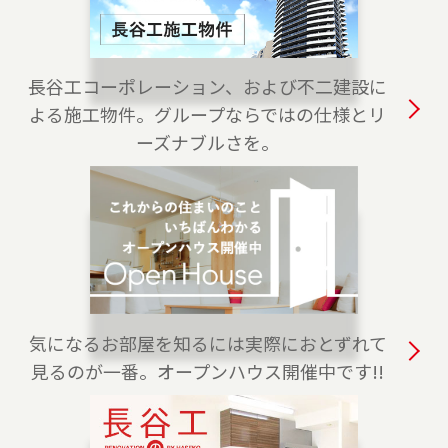
2023-04-01
白金高輪センターをオープンしました。港区・
渋谷区・目黒区でお住まいのご売却、 ご購入を
長谷工コーポレーション、および不二建設に
ご検討の方は、是非ご相談ください。 フリーダ
よる施工物件。グループならではの仕様とリ
イアル（0120-875-170）よりお気軽にどうぞ！
ーズナブルさを。
2023-04-01
練馬店をオープンしました。練馬区、西東京
市・東久留米市・清瀬市（一部）でお住まいの
ご売却、 ご購入をご検討の方は、是非ご相談く
ださい。 フリーダイアル（0120-228-875）より
お気軽にどうぞ！
気になるお部屋を知るには実際におとずれて
2023-04-01
見るのが一番。オープンハウス開催中です!!
上野センターをオープンしました。台東区全
域、葛飾区・荒川区・千代田区・文京区（一
部）でお住まいのご売却、 ご購入をご検討の方