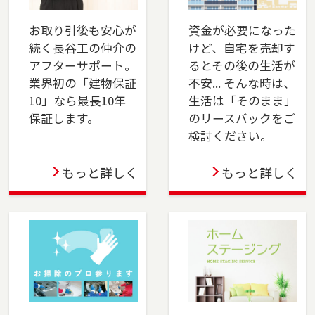
川区・稲毛区・若葉区・緑区・美浜区）、佐倉
市、四街道市でお住まいのご売却、ご購入をご
お取り引後も安心が
資金が必要になった
検討の方は、是非ご相談ください。フリーダイ
続く長谷工の仲介の
けど、自宅を売却す
アル（0120-8750-86）よりお気軽にどうぞ！
アフターサポート。
るとその後の生活が
業界初の「建物保証
不安... そんな時は、
2024-04-01
10」なら最長10年
生活は「そのまま」
おおたかの森店オープン！不動産の売却も購入
保証します。
のリースバックをご
も、長谷工の仲介にお任せください！ 豊富な実
検討ください。
績と市場分析で最適な売却戦略を提供し、理想
の物件購入もサポートします。安心のサポート
もっと詳しく
もっと詳しく
で、スムーズな取引を実現します。
2024-04-01
上大岡店をオープンしました。横浜市金沢区、
港南区・南区・磯子区（一部）、横須賀市、三
浦市でお住まいのご売却、 ご購入をご検討の方
は、是非ご相談ください。 フリーダイアル
（0120-275-875）よりお気軽にどうぞ！