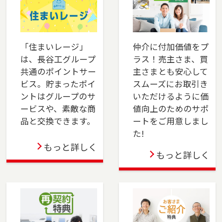
は、是非ご相談ください。フリーダイアル
（0120-14-8750）よりお気軽にどうぞ！
2025-06-01
「住まいレージ」
仲介に付加価値をプ
は、長谷工グループ
ラス！売主さま、買
本社営業センター新宿チームが正式に店舗として
共通のポイントサー
主さまとも安心して
オープンしました。新宿区でお住まいのご売
ビス。貯まったポイ
スムーズにお取引き
却、 ご購入をご検討の方は、是非ご相談くださ
ントはグループのサ
いただけるように価
い。 フリーダイアル（0120-106-875）よりお気
ービスや、素敵な商
値向上のためのサポ
軽にどうぞ！
品と交換できます。
ートをご用意しまし
た!
2025-04-24
もっと詳しく
もっと詳しく
多摩センター店を移転しました。多摩市・八王
子市・町田市・稲城市・相模原市でお住まいの
ご売却、ご購入をご検討の方は、是非ご相談く
ださい。フリーダイアル（0120-552-875）より
お気軽にどうぞ！