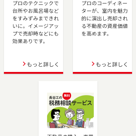
プロのテクニックで
プロのコーディネー
台所やお風呂場など
ターが、室内を魅力
2023-12-21
をすみずみまできれ
的に演出し売却され
川崎店を移転しました。川崎市（川崎区・幸
いに。イメージアッ
る不動産の資産価値
区）、横浜市（鶴見区・港北区）でお住まいの
プで売却時などにも
を高めます。
ご売却、ご購入をご検討の方は、是非ご相談く
効果ありです。
ださい。フリーダイアル（0120-194-845）より
お気軽にどうぞ！
もっと詳しく
もっと詳しく
2023-10-06
成増店を移転しました。板橋区（一部）・練馬
区（一部）・和光市・志木市・新座市・ふじみ
野市・富士見市・川越市でお住まいのご売却、
ご購入をご検討の方は、是非ご相談ください。
フリーダイアル（0120-875-834）よりお気軽に
どうぞ！
2023-06-02
蒲田店を移転しました。大田区でお住まいのご