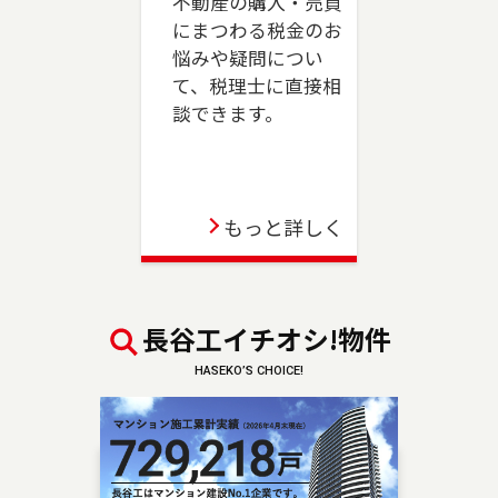
不動産の購入・売買
売却、ご購入をご検討の方は、是非ご相談くだ
にまつわる税金のお
さい。フリーダイアル（0120-039-845）よりお
悩みや疑問につい
気軽にどうぞ！
て、税理士に直接相
談できます。
2023-06-01
駒沢店が移転のうえ、三軒茶屋店としてオープン
しました。世田谷区、目黒区（一部）、狛江市
のお住まいのご売却、 ご購入をご検討の方は、
もっと詳しく
是非ご相談ください。 フリーダイアル（0120-
875-845）よりお気軽にどうぞ！
2023-04-06
長谷工イチオシ!物件
板橋店が移転のうえ、池袋センターとしてオープ
HASEKO’S CHOICE!
ンしました。豊島区・板橋区・文京区のお住ま
いのご売却、 ご購入をご検討の方は、是非ご相
談ください。 フリーダイアル（0120-875-101）
よりお気軽にどうぞ！