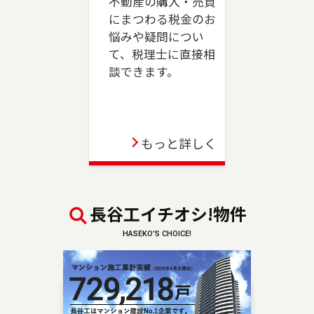
不動産の購入・売買
成増店を移転しました。板橋区（一部）・練馬
にまつわる税金のお
区（一部）・和光市・志木市・新座市・ふじみ
悩みや疑問につい
野市・富士見市・川越市でお住まいのご売却、
て、税理士に直接相
ご購入をご検討の方は、是非ご相談ください。
談できます。
フリーダイアル（0120-875-834）よりお気軽に
どうぞ！
2023-06-02
もっと詳しく
蒲田店を移転しました。大田区でお住まいのご
売却、ご購入をご検討の方は、是非ご相談くだ
さい。フリーダイアル（0120-039-845）よりお
長谷工イチオシ!物件
気軽にどうぞ！
HASEKO’S CHOICE!
2023-06-01
駒沢店が移転のうえ、三軒茶屋店としてオープン
しました。世田谷区、目黒区（一部）、狛江市
のお住まいのご売却、 ご購入をご検討の方は、