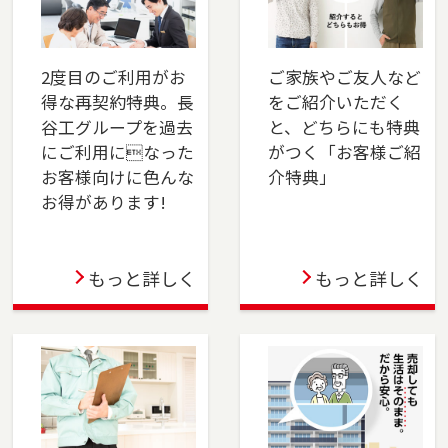
軽にどうぞ！
2025-04-24
2度目のご利用がお
ご家族やご友人など
多摩センター店を移転しました。多摩市・八王
得な再契約特典。長
をご紹介いただく
子市・町田市・稲城市・相模原市でお住まいの
谷工グループを過去
と、どちらにも特典
ご売却、ご購入をご検討の方は、是非ご相談く
にご利用になった
がつく「お客様ご紹
ださい。フリーダイアル（0120-552-875）より
お客様向けに色んな
介特典」
お気軽にどうぞ！
お得があります!
2025-04-01
もっと詳しく
もっと詳しく
本社営業センター新宿チームを開設しました。
新宿区でお住まいのご売却、 ご購入をご検討の
方は、是非ご相談ください。 フリーダイアル
（0120-106-875）よりお気軽にどうぞ！
2025-03-31
この度、東戸塚店は3月31日をもって閉店する運