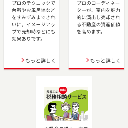
プロのテクニックで
プロのコーディネー
の物件購入もサポートします。安心のサポート
台所やお風呂場など
ターが、室内を魅力
で、スムーズな取引を実現します。
をすみずみまできれ
的に演出し売却され
いに。イメージアッ
る不動産の資産価値
2024-04-01
プで売却時などにも
を高めます。
上大岡店をオープンしました。横浜市金沢区、
効果ありです。
港南区・南区・磯子区（一部）、横須賀市、三
浦市でお住まいのご売却、 ご購入をご検討の方
は、是非ご相談ください。 フリーダイアル
もっと詳しく
もっと詳しく
（0120-275-875）よりお気軽にどうぞ！
2023-12-21
川崎店を移転しました。川崎市（川崎区・幸
区）、横浜市（鶴見区・港北区）でお住まいの
ご売却、ご購入をご検討の方は、是非ご相談く
ださい。フリーダイアル（0120-194-845）より
お気軽にどうぞ！
2023-10-06