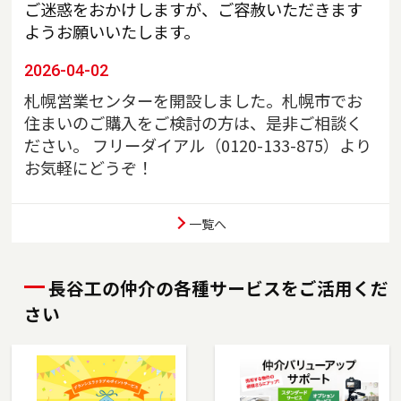
ご迷惑をおかけしますが、ご容赦いただきます
ようお願いいたします。
2026-04-02
札幌営業センターを開設しました。札幌市でお
住まいのご購入をご検討の方は、是非ご相談く
ださい。 フリーダイアル（0120-133-875）より
お気軽にどうぞ！
一覧へ
2026-01-15
王子店を移転しました。北区を中心に、文京
区、足立区、荒川区でお住まいのご売却、ご購
長谷工の仲介の各種サービスをご活用くだ
入をご検討の方は、是非ご相談ください。フリ
さい
ーダイアル（
0120-875-020
）よりお気軽にどう
ぞ！
2025-10-10