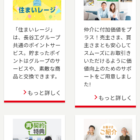
川口店を移転しました。埼玉県川口市、戸田
市、蕨市、さいたま市南区でお住まいのご売
却、ご購入をご検討の方は、是非ご相談くださ
い。フリーダイアル（0120-85-8951）よりお気
「住まいレージ」
仲介に付加価値をプ
軽にどうぞ！
は、長谷工グループ
ラス！売主さま、買
共通のポイントサー
主さまとも安心して
2025-07-03
ビス。貯まったポイ
スムーズにお取引き
ントはグループのサ
いただけるように価
東陽町店を移転しました。江東区、墨田区（一
ービスや、素敵な商
値向上のためのサポ
部）でお住まいのご売却、ご購入をご検討の方
品と交換できます。
ートをご用意しまし
は、是非ご相談ください。フリーダイアル
た!
（0120-14-8750）よりお気軽にどうぞ！
もっと詳しく
もっと詳しく
2025-06-01
本社営業センター新宿チームが正式に店舗として
オープンしました。新宿区でお住まいのご売
却、 ご購入をご検討の方は、是非ご相談くださ
い。 フリーダイアル（0120-106-875）よりお気