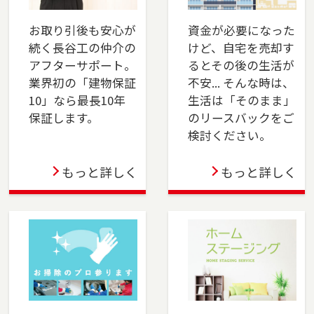
びとなりました。横浜市保土ケ谷区、旭区のお
問い合わせは横浜センター（0120-875-458）
お取り引後も安心が
資金が必要になった
へ・戸塚区、瀬谷区、泉区のお問い合わせは湘
続く長谷工の仲介の
けど、自宅を売却す
南営業センター（0120-875-051）へご連絡くだ
アフターサポート。
るとその後の生活が
さい。これまでのご支援に深く感謝申し上げま
業界初の「建物保証
不安... そんな時は、
す。
10」なら最長10年
生活は「そのまま」
保証します。
のリースバックをご
2024-04-05
検討ください。
千葉店を移転しました。千葉市（中央区・花見
川区・稲毛区・若葉区・緑区・美浜区）、佐倉
もっと詳しく
もっと詳しく
市、四街道市でお住まいのご売却、ご購入をご
検討の方は、是非ご相談ください。フリーダイ
アル（0120-8750-86）よりお気軽にどうぞ！
2024-04-01
おおたかの森店オープン！不動産の売却も購入
も、長谷工の仲介にお任せください！ 豊富な実
績と市場分析で最適な売却戦略を提供し、理想