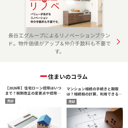
市・東久留米市・清瀬市（一部）でお住まいの
ご売却、 ご購入をご検討の方は、是非ご相談く
ださい。 フリーダイアル（0120-228-875）より
お気軽にどうぞ！
長谷工グループによるリノベーションブラン
2023-04-01
ド。物件価値がアップ＆仲介手数料も不要で
上野センターをオープンしました。台東区全
す。
域、葛飾区・荒川区・千代田区・文京区（一
部）でお住まいのご売却、 ご購入をご検討の方
は、是非ご相談ください。 フリーダイアル
住まいのコラム
（0120-315-875）よりお気軽にどうぞ！
【2026年】住宅ローン控除はいつ
マンション相続の手続きと期限
まで？税制改正の変更点や控除額
は？相続税の計算、利用できる控
を解説
除を解説
売却
売却