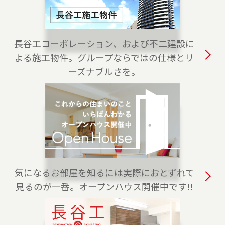
2023-04-01
白金高輪センターをオープンしました。港区・
渋谷区・目黒区でお住まいのご売却、 ご購入を
長谷工コーポレーション、および不二建設に
ご検討の方は、是非ご相談ください。 フリーダ
よる施工物件。グループならではの仕様とリ
イアル（0120-875-170）よりお気軽にどうぞ！
ーズナブルさを。
2023-04-01
練馬店をオープンしました。練馬区、西東京
市・東久留米市・清瀬市（一部）でお住まいの
ご売却、 ご購入をご検討の方は、是非ご相談く
ださい。 フリーダイアル（0120-228-875）より
お気軽にどうぞ！
気になるお部屋を知るには実際におとずれて
2023-04-01
見るのが一番。オープンハウス開催中です!!
上野センターをオープンしました。台東区全
域、葛飾区・荒川区・千代田区・文京区（一
部）でお住まいのご売却、 ご購入をご検討の方