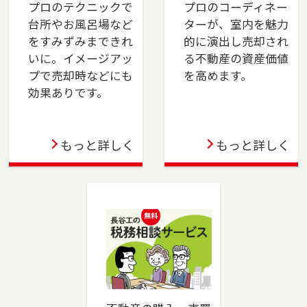
プロのテクニックで
プロのコーディネー
台所やお風呂場など
ターが、室内を魅力
2023-12-21
をすみずみまできれ
的に演出し売却され
川崎店を移転しました。川崎市（川崎区・幸
いに。イメージアッ
る不動産の資産価値
区）、横浜市（鶴見区・港北区）でお住まいの
プで売却時などにも
を高めます。
ご売却、ご購入をご検討の方は、是非ご相談く
効果ありです。
ださい。フリーダイアル（0120-194-845）より
お気軽にどうぞ！
もっと詳しく
もっと詳しく
2023-10-06
成増店を移転しました。板橋区（一部）・練馬
区（一部）・和光市・志木市・新座市・ふじみ
野市・富士見市・川越市でお住まいのご売却、
ご購入をご検討の方は、是非ご相談ください。
フリーダイアル（0120-875-834）よりお気軽に
どうぞ！
2023-06-02
蒲田店を移転しました。大田区でお住まいのご