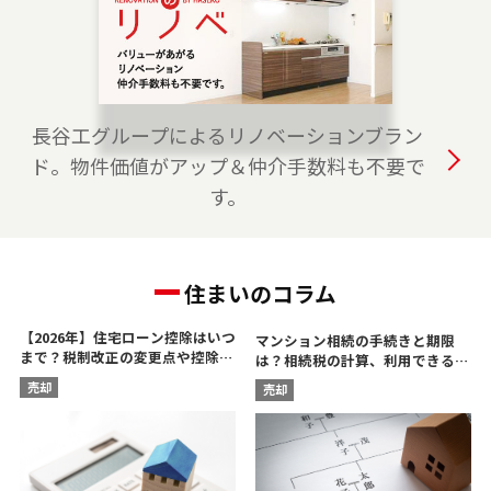
は、是非ご相談ください。 フリーダイアル
（0120-315-875）よりお気軽にどうぞ！
2023-04-01
おおたかの森プロジェクトチームを開設しまし
長谷工グループによるリノベーションブラン
た。 つくばエクスプレス線・JR武蔵野線の流山
ド。物件価値がアップ＆仲介手数料も不要で
市、柏市、野田市、つくば市、守谷市でお住ま
す。
いのご売却、 ご購入をご検討の方は、是非ご相
談ください。 フリーダイアル（0120-875-117）
よりお気軽にどうぞ！
住まいのコラム
【2026年】住宅ローン控除はいつ
マンション相続の手続きと期限
まで？税制改正の変更点や控除額
は？相続税の計算、利用できる控
を解説
除を解説
売却
売却