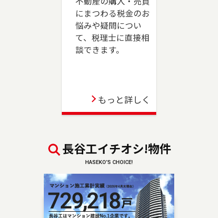
不動産の購入・売買
売却、ご購入をご検討の方は、是非ご相談くだ
にまつわる税金のお
さい。フリーダイアル（0120-039-845）よりお
悩みや疑問につい
気軽にどうぞ！
て、税理士に直接相
談できます。
2023-06-01
駒沢店が移転のうえ、三軒茶屋店としてオープン
しました。世田谷区、目黒区（一部）、狛江市
のお住まいのご売却、 ご購入をご検討の方は、
もっと詳しく
是非ご相談ください。 フリーダイアル（0120-
875-845）よりお気軽にどうぞ！
2023-04-06
長谷工イチオシ!物件
板橋店が移転のうえ、池袋センターとしてオープ
HASEKO’S CHOICE!
ンしました。豊島区・板橋区・文京区のお住ま
いのご売却、 ご購入をご検討の方は、是非ご相
談ください。 フリーダイアル（0120-875-101）
よりお気軽にどうぞ！