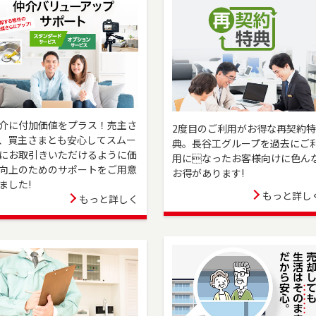
ムを開設しました。新宿区でお住まいのご売却、 ご購入をご検討の方
リーダイアル（0120-106-875）よりお気軽にどうぞ！
1日をもって閉店する運びとなりました。横浜市保土ケ谷区、旭区のお問
120-875-458）へ・戸塚区、瀬谷区、泉区のお問い合わせは湘南営業
-051）へご連絡ください。これまでのご支援に深く感謝申し上げます。
葉市（中央区・花見川区・稲毛区・若葉区・緑区・美浜区）、佐倉市、
介に付加価値をプラス！売主さ
却、ご購入をご検討の方は、是非ご相談ください。フリーダイアル
2度目のご利用がお得な再契約特
りお気軽にどうぞ！
、買主さまとも安心してスムー
典。長谷工グループを過去にご
にお取引きいただけるように価
用になったお客様向けに色ん
不動産の売却も購入も、長谷工の仲介にお任せください！ 豊富な実績と
向上のためのサポートをご用意
お得があります!
を提供し、理想の物件購入もサポートします。安心のサポートで、スム
ました!
もっと詳し
もっと詳しく
た。横浜市金沢区、港南区・南区・磯子区（一部）、横須賀市、三浦市
入をご検討の方は、是非ご相談ください。 フリーダイアル（0120-275
！
崎市（川崎区・幸区）、横浜市（鶴見区・港北区）でお住まいのご売
是非ご相談ください。フリーダイアル（0120-194-845）よりお気軽
橋区（一部）・練馬区（一部）・和光市・志木市・新座市・ふじみ野