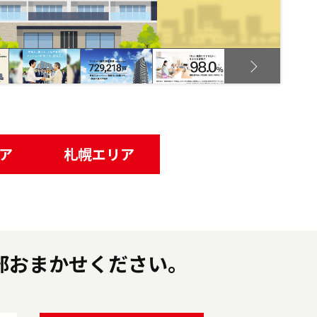
next
ア
札幌エリア
部おまかせください。