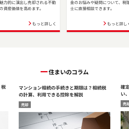
チームを開設しました。 つくばエクスプレス線・JR武蔵野線の流山市
魅力的に演出し売却される不動
金のお悩みや疑問について、税
守谷市でお住まいのご売却、 ご購入をご検討の方は、是非ご相談くだ
の資産価値を高めます。
士に直接相談できます。
0-875-117）よりお気軽にどうぞ！
もっと詳しく
もっと詳し
住まいのコラム
？税
確
マンション相続の手続きと期限は？相続税
い
の計算、利用できる控除を解説
売
売却