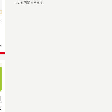
ョンを閲覧できます。
を
.
」
く
税