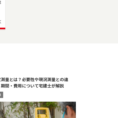
、
理
さ
く
定測量とは？必要性や現況測量との違
、期間・費用について宅建士が解説
却