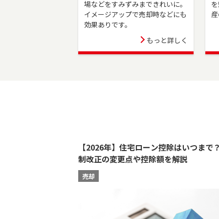
おおたかの森プロジェクト
場などをすみずみまできれいに。
2023-04-01
を
柏市、野田市、つくば市、
イメージアップで売却時などにも
産
い。 フリーダイアル（012
効果ありです。
もっと詳しく
【2026年】住宅ローン控除はいつまで
制改正の変更点や控除額を解説
売却