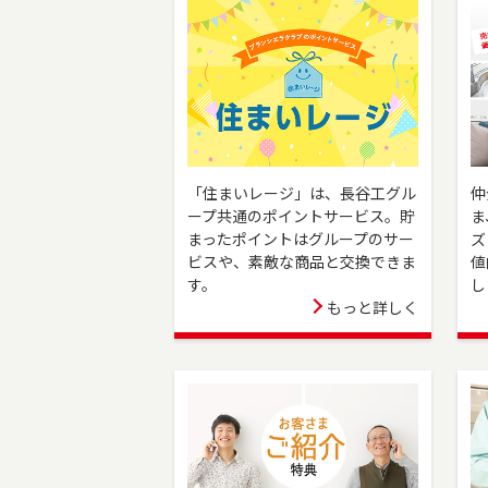
にどうぞ！
本社営業センター新宿チー
2025-04-01
は、是非ご相談ください。 フ
この度、東戸塚店は3月3
2025-03-31
い合わせは横浜センター（0
センター（0120-875
千葉店を移転しました。千
2024-04-05
「住まいレージ」は、長谷工グル
仲
四街道市でお住まいのご売
（0120-8750-86）よ
ープ共通のポイントサービス。貯
ま
まったポイントはグループのサー
ズ
おおたかの森店オープン！
2024-04-01
ビスや、素敵な商品と交換できま
値
市場分析で最適な売却戦略
す。
し
ーズな取引を実現します。
もっと詳しく
上大岡店をオープンしまし
2024-04-01
でお住まいのご売却、 ご購
875）よりお気軽にどうぞ
川崎店を移転しました。川
2023-12-21
却、ご購入をご検討の方は、
にどうぞ！
成増店を移転しました。板
2023-10-06