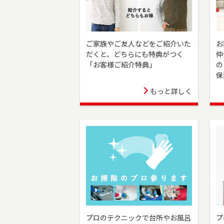
市・富士見市・川越市でお
ダイアル（0120-875-8
蒲田店を移転しました。大
2023-06-02
い。フリーダイアル（0120
ご家族やご友人などをご紹介いた
お
だくと、どちらにも特典がつく
仲
駒沢店が移転のうえ、三軒
2023-06-01
「お客様ご紹介特典」
の
お住まいのご売却、 ご購入
保
845）よりお気軽にどうぞ
もっと詳しく
板橋店が移転のうえ、池袋
2023-04-06
のご売却、 ご購入をご検討の
お気軽にどうぞ！
白金高輪センターをオープ
2023-04-01
討の方は、是非ご相談くださ
練馬店をオープンしました
2023-04-01
却、 ご購入をご検討の方は、
にどうぞ！
上野センターをオープンし
2023-04-01
住まいのご売却、 ご購入を
875）よりお気軽にどうぞ
プロのテクニックで台所やお風呂
プ