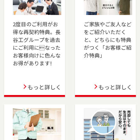
2025-04-01
本社営業センター新宿チームを開設しました。
新宿区でお住まいのご売却、 ご購入をご検討の
2度目のご利用がお
ご家族やご友人など
方は、是非ご相談ください。 フリーダイアル
得な再契約特典。長
をご紹介いただく
（0120-106-875）よりお気軽にどうぞ！
谷工グループを過去
と、どちらにも特典
にご利用になった
がつく「お客様ご紹
2025-03-31
お客様向けに色んな
介特典」
お得があります!
この度、東戸塚店は3月31日をもって閉店する運
びとなりました。横浜市保土ケ谷区、旭区のお
問い合わせは横浜センター（0120-875-458）
もっと詳しく
もっと詳しく
へ・戸塚区、瀬谷区、泉区のお問い合わせは湘
南営業センター（0120-875-051）へご連絡くだ
さい。これまでのご支援に深く感謝申し上げま
す。
2024-04-05
千葉店を移転しました。千葉市（中央区・花見