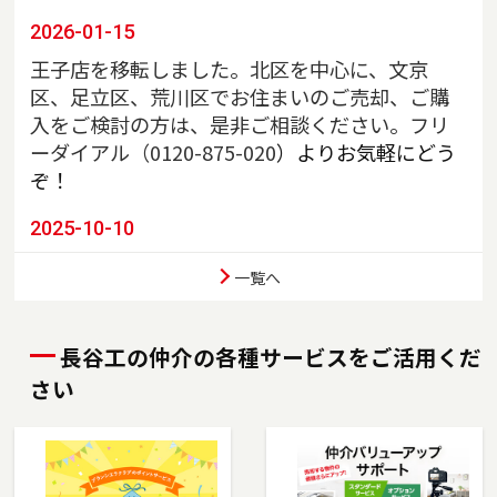
2026-01-15
王子店を移転しました。北区を中心に、文京
区、足立区、荒川区でお住まいのご売却、ご購
入をご検討の方は、是非ご相談ください。フリ
ーダイアル（
0120-875-020
）よりお気軽にどう
ぞ！
2025-10-10
川口店を移転しました。埼玉県川口市、戸田
一覧へ
市、蕨市、さいたま市南区でお住まいのご売
却、ご購入をご検討の方は、是非ご相談くださ
い。フリーダイアル（0120-85-8951）よりお気
長谷工の仲介の各種サービスをご活用くだ
軽にどうぞ！
さい
2025-07-03
東陽町店を移転しました。江東区、墨田区（一
部）でお住まいのご売却、ご購入をご検討の方