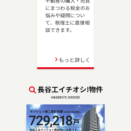
不動産の購入・売買
売却、ご購入をご検討の方は、是非ご相談くだ
にまつわる税金のお
さい。フリーダイアル（0120-039-845）よりお
悩みや疑問につい
気軽にどうぞ！
て、税理士に直接相
談できます。
2023-06-01
駒沢店が移転のうえ、三軒茶屋店としてオープン
しました。世田谷区、目黒区（一部）、狛江市
のお住まいのご売却、 ご購入をご検討の方は、
もっと詳しく
是非ご相談ください。 フリーダイアル（0120-
875-845）よりお気軽にどうぞ！
2023-04-06
長谷工イチオシ!物件
板橋店が移転のうえ、池袋センターとしてオープ
HASEKO’S CHOICE!
ンしました。豊島区・板橋区・文京区のお住ま
いのご売却、 ご購入をご検討の方は、是非ご相
談ください。 フリーダイアル（0120-875-101）
よりお気軽にどうぞ！