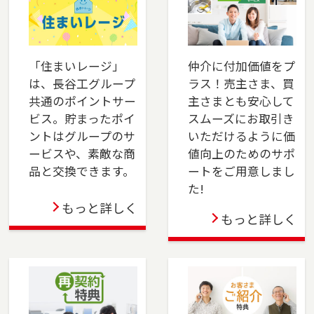
は、是非ご相談ください。フリーダイアル
（0120-14-8750）よりお気軽にどうぞ！
2025-06-01
「住まいレージ」
仲介に付加価値をプ
は、長谷工グループ
ラス！売主さま、買
本社営業センター新宿チームが正式に店舗として
共通のポイントサー
主さまとも安心して
オープンしました。新宿区でお住まいのご売
ビス。貯まったポイ
スムーズにお取引き
却、 ご購入をご検討の方は、是非ご相談くださ
ントはグループのサ
いただけるように価
い。 フリーダイアル（0120-106-875）よりお気
ービスや、素敵な商
値向上のためのサポ
軽にどうぞ！
品と交換できます。
ートをご用意しまし
た!
2025-04-24
もっと詳しく
もっと詳しく
多摩センター店を移転しました。多摩市・八王
子市・町田市・稲城市・相模原市でお住まいの
ご売却、ご購入をご検討の方は、是非ご相談く
ださい。フリーダイアル（0120-552-875）より
お気軽にどうぞ！