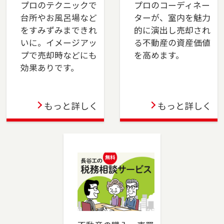
プロのテクニックで
プロのコーディネー
台所やお風呂場など
ターが、室内を魅力
2023-12-21
をすみずみまできれ
的に演出し売却され
川崎店を移転しました。川崎市（川崎区・幸
いに。イメージアッ
る不動産の資産価値
区）、横浜市（鶴見区・港北区）でお住まいの
プで売却時などにも
を高めます。
ご売却、ご購入をご検討の方は、是非ご相談く
効果ありです。
ださい。フリーダイアル（0120-194-845）より
お気軽にどうぞ！
もっと詳しく
もっと詳しく
2023-10-06
成増店を移転しました。板橋区（一部）・練馬
区（一部）・和光市・志木市・新座市・ふじみ
野市・富士見市・川越市でお住まいのご売却、
ご購入をご検討の方は、是非ご相談ください。
フリーダイアル（0120-875-834）よりお気軽に
どうぞ！
2023-06-02
蒲田店を移転しました。大田区でお住まいのご