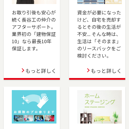
川区・稲毛区・若葉区・緑区・美浜区）、佐倉
市、四街道市でお住まいのご売却、ご購入をご
お取り引後も安心が
資金が必要になった
検討の方は、是非ご相談ください。フリーダイ
続く長谷工の仲介の
けど、自宅を売却す
アル（0120-8750-86）よりお気軽にどうぞ！
アフターサポート。
るとその後の生活が
業界初の「建物保証
不安... そんな時は、
2024-04-01
10」なら最長10年
生活は「そのまま」
おおたかの森店オープン！不動産の売却も購入
保証します。
のリースバックをご
も、長谷工の仲介にお任せください！ 豊富な実
検討ください。
績と市場分析で最適な売却戦略を提供し、理想
の物件購入もサポートします。安心のサポート
もっと詳しく
もっと詳しく
で、スムーズな取引を実現します。
2024-04-01
上大岡店をオープンしました。横浜市金沢区、
港南区・南区・磯子区（一部）、横須賀市、三
浦市でお住まいのご売却、 ご購入をご検討の方
は、是非ご相談ください。 フリーダイアル
（0120-275-875）よりお気軽にどうぞ！