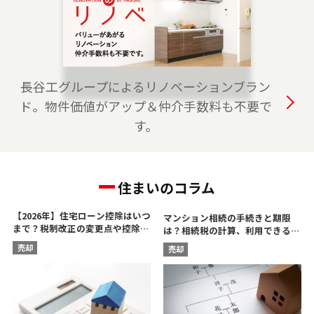
は、是非ご相談ください。 フリーダイアル
（0120-315-875）よりお気軽にどうぞ！
2023-04-01
おおたかの森プロジェクトチームを開設しまし
長谷工グループによるリノベーションブラン
た。 つくばエクスプレス線・JR武蔵野線の流山
ド。物件価値がアップ＆仲介手数料も不要で
市、柏市、野田市、つくば市、守谷市でお住ま
す。
いのご売却、 ご購入をご検討の方は、是非ご相
談ください。 フリーダイアル（0120-875-117）
よりお気軽にどうぞ！
住まいのコラム
【2026年】住宅ローン控除はいつ
マンション相続の手続きと期限
まで？税制改正の変更点や控除額
は？相続税の計算、利用できる控
を解説
除を解説
売却
売却