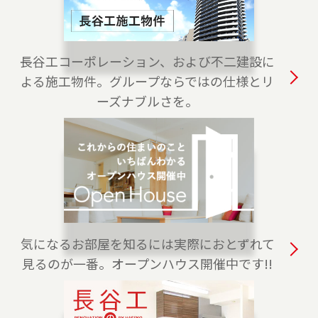
2023-04-01
白金高輪センターをオープンしました。港区・
渋谷区・目黒区でお住まいのご売却、 ご購入を
長谷工コーポレーション、および不二建設に
ご検討の方は、是非ご相談ください。 フリーダ
よる施工物件。グループならではの仕様とリ
イアル（0120-875-170）よりお気軽にどうぞ！
ーズナブルさを。
2023-04-01
練馬店をオープンしました。練馬区、西東京
市・東久留米市・清瀬市（一部）でお住まいの
ご売却、 ご購入をご検討の方は、是非ご相談く
ださい。 フリーダイアル（0120-228-875）より
お気軽にどうぞ！
気になるお部屋を知るには実際におとずれて
2023-04-01
見るのが一番。オープンハウス開催中です!!
上野センターをオープンしました。台東区全
域、葛飾区・荒川区・千代田区・文京区（一
部）でお住まいのご売却、 ご購入をご検討の方