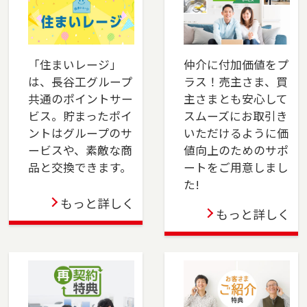
は、是非ご相談ください。フリーダイアル
（0120-14-8750）よりお気軽にどうぞ！
2025-06-01
「住まいレージ」
仲介に付加価値をプ
は、長谷工グループ
ラス！売主さま、買
本社営業センター新宿チームが正式に店舗として
共通のポイントサー
主さまとも安心して
オープンしました。新宿区でお住まいのご売
ビス。貯まったポイ
スムーズにお取引き
却、 ご購入をご検討の方は、是非ご相談くださ
ントはグループのサ
いただけるように価
い。 フリーダイアル（0120-106-875）よりお気
ービスや、素敵な商
値向上のためのサポ
軽にどうぞ！
品と交換できます。
ートをご用意しまし
た!
2025-04-24
もっと詳しく
もっと詳しく
多摩センター店を移転しました。多摩市・八王
子市・町田市・稲城市・相模原市でお住まいの
ご売却、ご購入をご検討の方は、是非ご相談く
ださい。フリーダイアル（0120-552-875）より
お気軽にどうぞ！