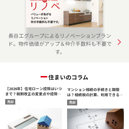
は、是非ご相談ください。 フリーダイアル
（0120-315-875）よりお気軽にどうぞ！
2023-04-01
おおたかの森プロジェクトチームを開設しまし
長谷工グループによるリノベーションブラン
た。 つくばエクスプレス線・JR武蔵野線の流山
ド。物件価値がアップ＆仲介手数料も不要で
市、柏市、野田市、つくば市、守谷市でお住ま
す。
いのご売却、 ご購入をご検討の方は、是非ご相
談ください。 フリーダイアル（0120-875-117）
よりお気軽にどうぞ！
住まいのコラム
【2026年】住宅ローン控除はいつ
マンション相続の手続きと期限
まで？税制改正の変更点や控除額
は？相続税の計算、利用できる控
を解説
除を解説
売却
売却