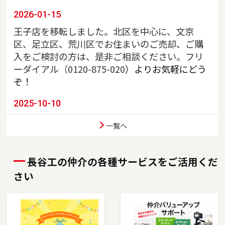
2026-01-15
王子店を移転しました。北区を中心に、文京
区、足立区、荒川区でお住まいのご売却、ご購
入をご検討の方は、是非ご相談ください。フリ
ーダイアル（
0120-875-020
）よりお気軽にどう
ぞ！
2025-10-10
川口店を移転しました。埼玉県川口市、戸田
一覧へ
市、蕨市、さいたま市南区でお住まいのご売
却、ご購入をご検討の方は、是非ご相談くださ
い。フリーダイアル（0120-85-8951）よりお気
長谷工の仲介の各種サービスをご活用くだ
軽にどうぞ！
さい
2025-07-03
東陽町店を移転しました。江東区、墨田区（一
部）でお住まいのご売却、ご購入をご検討の方