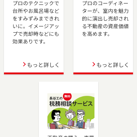
プロのテクニックで
プロのコーディネー
台所やお風呂場など
ターが、室内を魅力
2023-12-21
をすみずみまできれ
的に演出し売却され
川崎店を移転しました。川崎市（川崎区・幸
いに。イメージアッ
る不動産の資産価値
区）、横浜市（鶴見区・港北区）でお住まいの
プで売却時などにも
を高めます。
ご売却、ご購入をご検討の方は、是非ご相談く
効果ありです。
ださい。フリーダイアル（0120-194-845）より
お気軽にどうぞ！
もっと詳しく
もっと詳しく
2023-10-06
成増店を移転しました。板橋区（一部）・練馬
区（一部）・和光市・志木市・新座市・ふじみ
野市・富士見市・川越市でお住まいのご売却、
ご購入をご検討の方は、是非ご相談ください。
フリーダイアル（0120-875-834）よりお気軽に
どうぞ！
2023-06-02
蒲田店を移転しました。大田区でお住まいのご