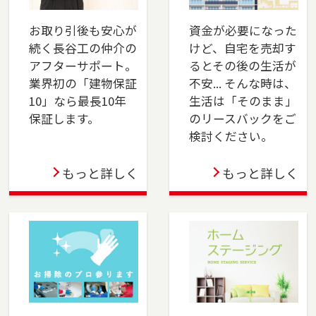
川区・稲毛区・若葉区・緑区・美浜区）、佐倉
市、四街道市でお住まいのご売却、ご購入をご
お取り引後も安心が
資金が必要になった
検討の方は、是非ご相談ください。フリーダイ
続く長谷工の仲介の
けど、自宅を売却す
アル（0120-8750-86）よりお気軽にどうぞ！
アフターサポート。
るとその後の生活が
業界初の「建物保証
不安... そんな時は、
2024-04-01
10」なら最長10年
生活は「そのまま」
おおたかの森店オープン！不動産の売却も購入
保証します。
のリースバックをご
も、長谷工の仲介にお任せください！ 豊富な実
検討ください。
績と市場分析で最適な売却戦略を提供し、理想
の物件購入もサポートします。安心のサポート
もっと詳しく
もっと詳しく
で、スムーズな取引を実現します。
2024-04-01
上大岡店をオープンしました。横浜市金沢区、
港南区・南区・磯子区（一部）、横須賀市、三
浦市でお住まいのご売却、 ご購入をご検討の方
は、是非ご相談ください。 フリーダイアル
（0120-275-875）よりお気軽にどうぞ！