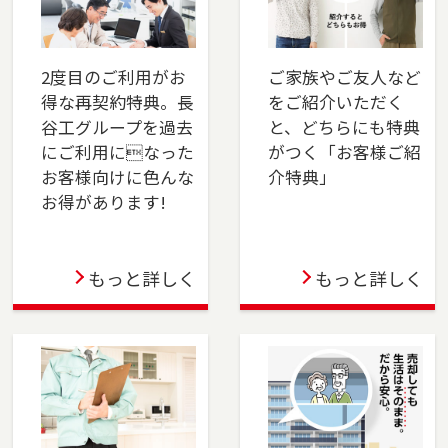
2025-04-01
本社営業センター新宿チームを開設しました。
新宿区でお住まいのご売却、 ご購入をご検討の
2度目のご利用がお
ご家族やご友人など
方は、是非ご相談ください。 フリーダイアル
得な再契約特典。長
をご紹介いただく
（0120-106-875）よりお気軽にどうぞ！
谷工グループを過去
と、どちらにも特典
にご利用になった
がつく「お客様ご紹
2025-03-31
お客様向けに色んな
介特典」
お得があります!
この度、東戸塚店は3月31日をもって閉店する運
びとなりました。横浜市保土ケ谷区、旭区のお
問い合わせは横浜センター（0120-875-458）
もっと詳しく
もっと詳しく
へ・戸塚区、瀬谷区、泉区のお問い合わせは湘
南営業センター（0120-875-051）へご連絡くだ
さい。これまでのご支援に深く感謝申し上げま
す。
2024-04-05
千葉店を移転しました。千葉市（中央区・花見