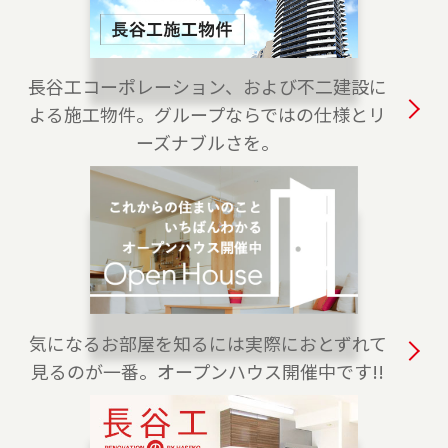
2023-04-01
白金高輪センターをオープンしました。港区・
渋谷区・目黒区でお住まいのご売却、 ご購入を
長谷工コーポレーション、および不二建設に
ご検討の方は、是非ご相談ください。 フリーダ
よる施工物件。グループならではの仕様とリ
イアル（0120-875-170）よりお気軽にどうぞ！
ーズナブルさを。
2023-04-01
練馬店をオープンしました。練馬区、西東京
市・東久留米市・清瀬市（一部）でお住まいの
ご売却、 ご購入をご検討の方は、是非ご相談く
ださい。 フリーダイアル（0120-228-875）より
お気軽にどうぞ！
気になるお部屋を知るには実際におとずれて
2023-04-01
見るのが一番。オープンハウス開催中です!!
上野センターをオープンしました。台東区全
域、葛飾区・荒川区・千代田区・文京区（一
部）でお住まいのご売却、 ご購入をご検討の方