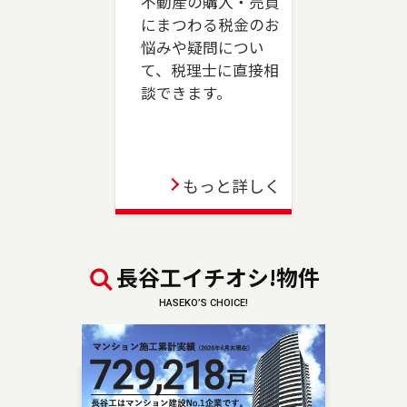
不動産の購入・売買
売却、ご購入をご検討の方は、是非ご相談くだ
にまつわる税金のお
さい。フリーダイアル（0120-039-845）よりお
悩みや疑問につい
気軽にどうぞ！
て、税理士に直接相
談できます。
2023-06-01
駒沢店が移転のうえ、三軒茶屋店としてオープン
しました。世田谷区、目黒区（一部）、狛江市
のお住まいのご売却、 ご購入をご検討の方は、
もっと詳しく
是非ご相談ください。 フリーダイアル（0120-
875-845）よりお気軽にどうぞ！
2023-04-06
長谷工イチオシ!物件
板橋店が移転のうえ、池袋センターとしてオープ
HASEKO’S CHOICE!
ンしました。豊島区・板橋区・文京区のお住ま
いのご売却、 ご購入をご検討の方は、是非ご相
談ください。 フリーダイアル（0120-875-101）
よりお気軽にどうぞ！