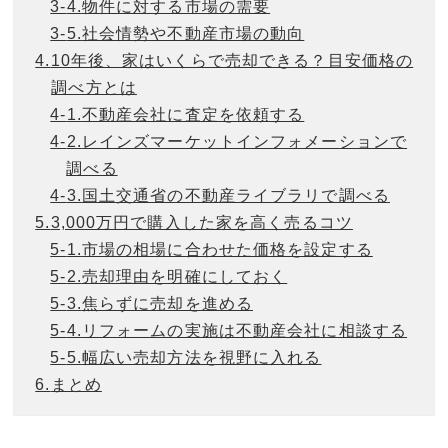
3-
4.
物件に対する市場の需要
3-
5.
社会情勢や不動産市場の動向
4.
10年後、家はいくらで売却できる？目安価格の
調べ方とは
4-
1.
不動産会社に査定を依頼する
4-
2.
レインズマーケットインフォメーションで
調べる
4-
3.
国土交通省の不動産ライブラリで調べる
5.
3,000万円で購入した家を高く売るコツ
5-
1.
市場の相場に合わせた価格を設定する
5-
2.
売却理由を明確にしておく
5-
3.
焦らずに売却を進める
5-
4.
リフォームの実施は不動産会社に相談する
5-
5.
幅広い売却方法を視野に入れる
6.
まとめ