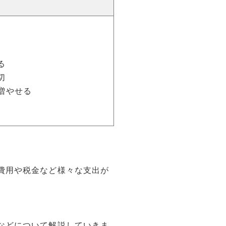
る
切
増やせる
費用や税金など様々な支出が
などについて解説していきま